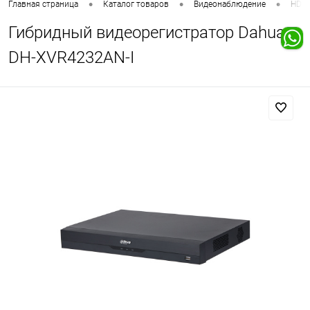
•
•
•
Главная страница
Каталог товаров
Видеонаблюдение
HD в
Гибридный видеорегистратор Dahua
DH-XVR4232AN-I