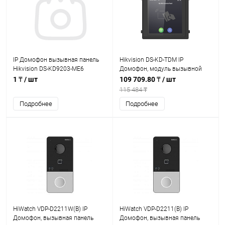
IP Домофон вызывная панель
Hikvision DS-KD-TDM IP
Hikvision DS-KD9203-ME6
Домофон, модуль вызывной
панели
1 ₸
/ шт
109 709.80 ₸
/ шт
115 484 ₸
Подробнее
Подробнее
HiWatch VDP-D2211W(B) IP
HiWatch VDP-D2211(B) IP
Домофон, вызывная панель
Домофон, вызывная панель