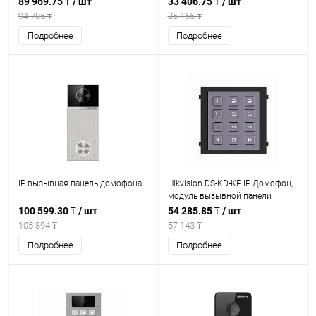
89 969.75 ₸
/ шт
33 406.75 ₸
/ шт
94 705 ₸
35 165 ₸
Подробнее
Подробнее
IP вызывная панель домофона
Hikvision DS-KD-KP IP Домофон,
модуль вызывной панели
100 599.30 ₸
/ шт
54 285.85 ₸
/ шт
105 894 ₸
57 143 ₸
Подробнее
Подробнее