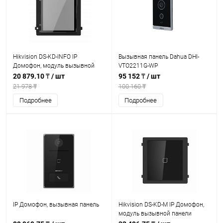
Hikvision DS-KD-INFO IP
Вызывная панель Dahua DHI-
Домофон, модуль вызывной
VTO2211G-WP
панели
20 879.10 ₸
/ шт
95 152 ₸
/ шт
21 978 ₸
100 160 ₸
Подробнее
Подробнее
IP Домофон, вызывная панель
Hikvision DS-KD-M IP Домофон,
модуль вызывной панели