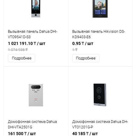
Вызывная панель Dahua DHI-
Вызывная панель Hikvision DS-
VTO9541D-S3
KD9403-E6
1 021 191.10 ₸
/ шт
0.95 ₸
/ шт
1 074 938 ₸
1 ₸
Подробнее
Подробнее
Домофонная система Dahua
Домофонная система Dahua DH-
DHI-VTA2501G
VTO1201G-P
161 500 ₸
/ шт
40 185 ₸
/ шт