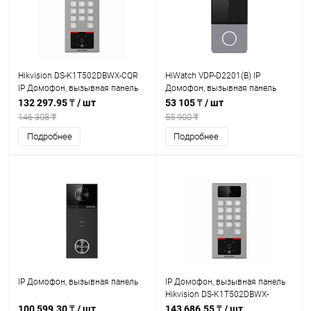
Hikvision DS-K1T502DBWX-CQR
HiWatch VDP-D2201(B) IP
IP Домофон, вызывная панель
Домофон, вызывная панель
132 297.95 ₸
/ шт
53 105 ₸
/ шт
146 308 ₸
55 900 ₸
Подробнее
Подробнее
IP Домофон, вызывная панель
IP Домофон, вызывная панель
Hikvision DS-K1T502DBWX-
CQRE1
100 599.30 ₸
/ шт
143 686.55 ₸
/ шт