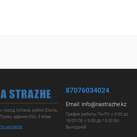
87076034024
Email:
info@nastrazhe.kz
, город Астана, район Есиль,
График работы Пн-Пт: с 9:00 до
Туран, здание 55А, 5 этаж
18:00 Сб: с 9:00 до 15:00 Вс:
ть на карте
Выходной