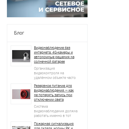
Блог
Видеонаблюдение без
интернета: 4G-камеры и
автономные решения на
солнечной батарее
Организация
видеоконтроля на
удалённом объекте часто
начинается с простого
Резервное питание для
вопроса: что делать, если
видеонаблюдения — как
рядом нет проводного
не потерять запись при
интернета, стабильной Wi-
отключении света
Fi-сети и возможности
регулярно подключать
Система
оборудование к
видеонаблюдения должна
электросети?
работать именно в тот
момент, когда возникает
Пожарная сигнализация
нештатная ситуация.
для склада: нормы РК и