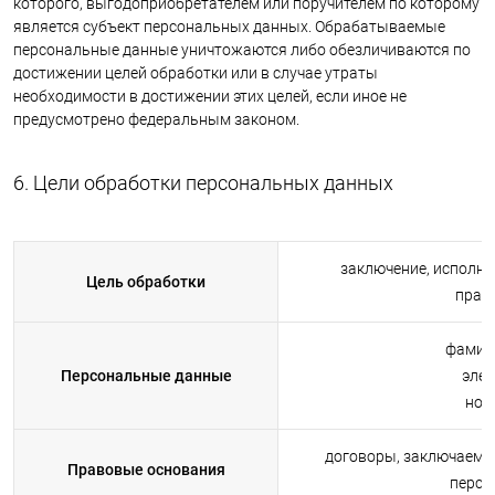
которого, выгодоприобретателем или поручителем по которому
является субъект персональных данных. Обрабатываемые
персональные данные уничтожаются либо обезличиваются по
достижении целей обработки или в случае утраты
необходимости в достижении этих целей, если иное не
предусмотрено федеральным законом.
6. Цели обработки персональных данных
заключение, исполне
Цель обработки
прав
фамили
Персональные данные
элек
ном
договоры, заключаемы
Правовые основания
персо