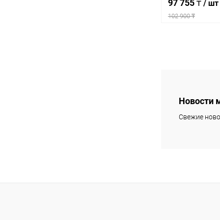
97 755 ₸
/ шт
102 900 ₸
Под
Купить в 1 кл
В избранное
Новости 
Свежие ново