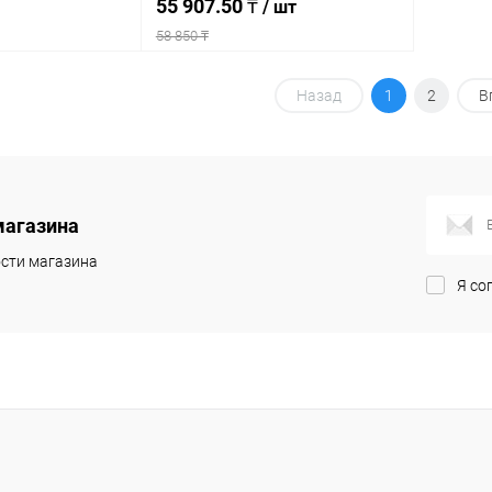
55 907.50 ₸
/ шт
58 850 ₸
писаться
Подписаться
Назад
1
2
В
ик
К сравнению
Купить в 1 клик
К сравнению
Недоступно
В избранное
Недоступно
магазина
сти магазина
Я со