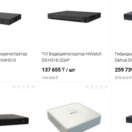
еорегистратор
TVI Видеорегистратор HiWatch
Гибридн
104HS-I3
DS-H316/2QAF
Dahua D
137 655 ₸
259 73
/ шт
144 900 ₸
273 410 ₸
корзину
Подписаться
ик
Сравнение
Купить в 1 клик
К сравнению
Купит
В наличии
В избранное
Недоступно
В изб