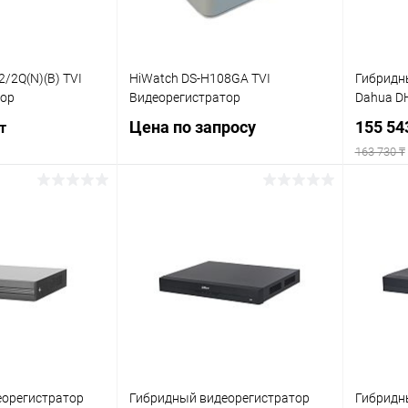
/2Q(N)(B) TVI
HiWatch DS-H108GA TVI
Гибридн
тор
Видеорегистратор
Dahua D
Цена по запросу
155 54
т
163 730 ₸
Запросить цену
писаться
Купить в 1 клик
К сравнению
ик
К сравнению
Купит
В избранное
Недоступно
Недоступно
В изб
еорегистратор
Гибридный видеорегистратор
Гибридн