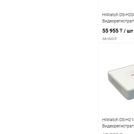
HiWatch DS-H20
Видеорегистра
55 955 ₸
/ шт
58 900 ₸
Под
Купить в 1 кл
В избранное
HiWatch DS-H21
Видеорегистра