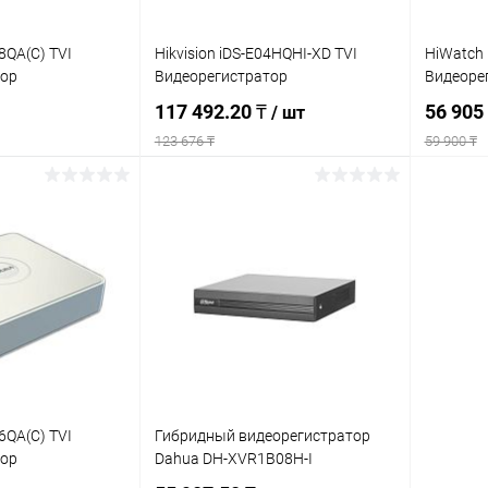
8QA(C) TVI
Hikvision iDS-E04HQHI-XD TVI
HiWatch 
тор
Видеорегистратор
Видеоре
117 492.20 ₸
56 905
/ шт
123 676 ₸
59 900 ₸
писаться
Подписаться
ик
К сравнению
Купить в 1 клик
К сравнению
Купит
Недоступно
В избранное
Недоступно
В изб
6QA(C) TVI
Гибридный видеорегистратор
тор
Dahua DH-XVR1B08H-I