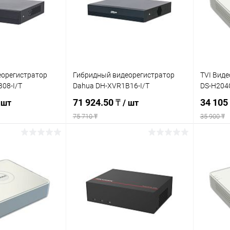
Недоступно
В избранное
Недоступно
В изб
еорегистратор
Гибридный видеорегистратор
TVI Виде
08-I/T
Dahua DH-XVR1B16-I/T
DS-H204
71 924.50 ₸
34 105
 шт
/ шт
75 710 ₸
35 900 ₸
писаться
Подписаться
ик
К сравнению
Купить в 1 клик
К сравнению
Купит
Недоступно
В избранное
Недоступно
В изб