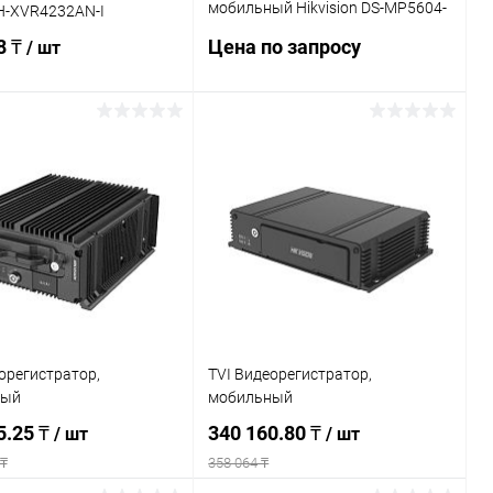
мобильный Hikvision DS-MP5604-
H-XVR4232AN-I
SD/GLF/WI58
8 ₸
Цена по запросу
/ шт
Запросить цену
Подписаться
Купить в 1 клик
К сравнению
ь в 1 клик
К сравнению
В избранное
Недоступно
ранное
Недоступно
орегистратор,
TVI Видеорегистратор,
ный
мобильный
5.25 ₸
340 160.80 ₸
/ шт
/ шт
 ₸
358 064 ₸