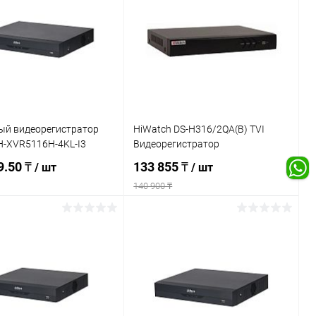
ый видеорегистратор
HiWatch DS-H316/2QA(B) TVI
H-XVR5116H-4KL-I3
Видеорегистратор
9.50 ₸
133 855 ₸
/ шт
/ шт
140 900 ₸
Подписаться
Подписаться
ь в 1 клик
К сравнению
Купить в 1 клик
К сравнению
ранное
Недоступно
В избранное
Недоступно