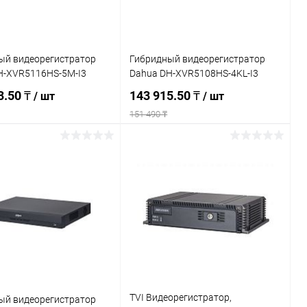
ый видеорегистратор
Гибридный видеорегистратор
H-XVR5116HS-5M-I3
Dahua DH-XVR5108HS-4KL-I3
3.50 ₸
143 915.50 ₸
/ шт
/ шт
151 490 ₸
Подписаться
Подписаться
ь в 1 клик
К сравнению
Купить в 1 клик
К сравнению
ранное
Недоступно
В избранное
Недоступно
TVI Видеорегистратор,
ый видеорегистратор