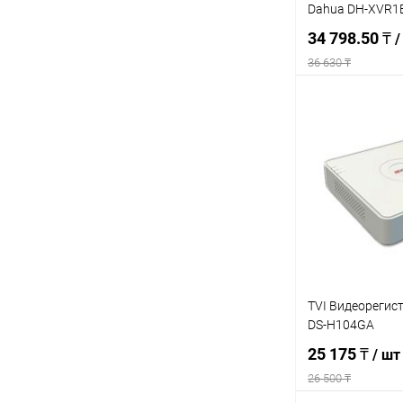
Dahua DH-XVR1
34 798.50 ₸
/
36 630 ₸
Под
Купить в 1 кл
В избранное
TVI Видеорегис
DS-H104GA
25 175 ₸
/ шт
26 500 ₸