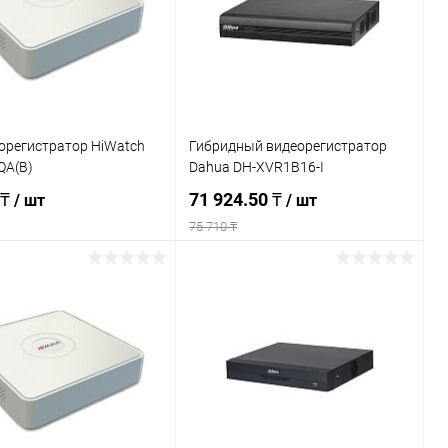
ранное
Недоступно
В избранное
Недоступно
орегистратор HiWatch
Гибридный видеорегистратор
QA(B)
Dahua DH-XVR1B16-I
 ₸
71 924.50 ₸
/ шт
/ шт
75 710 ₸
Подписаться
Подписаться
ь в 1 клик
К сравнению
Купить в 1 клик
К сравнению
ранное
Недоступно
В избранное
Недоступно