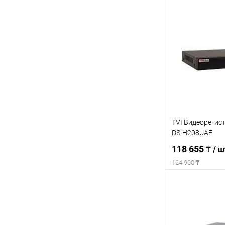
Под
Купить в 1 кл
В избранное
TVI Видеорегис
DS-H208UAF
118 655 ₸
/ ш
124 900 ₸
Под
Купить в 1 кл