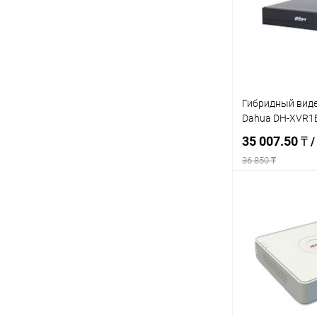
В избранное
Гибридный вид
Dahua DH-XVR1B
35 007.50 ₸
/
36 850 ₸
Под
Купить в 1 кл
В избранное