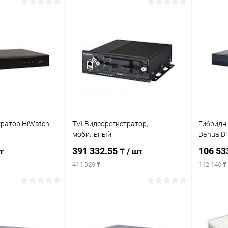
писаться
Подписаться
ик
К сравнению
Купить в 1 клик
К сравнению
Купит
Недоступно
В избранное
Недоступно
В изб
тратор HiWatch
TVI Видеорегистратор,
Гибридн
мобильный
Dahua D
391 332.55 ₸
106 53
т
/ шт
411 929 ₸
112 140 ₸
писаться
Подписаться
ик
К сравнению
Купить в 1 клик
К сравнению
Купит