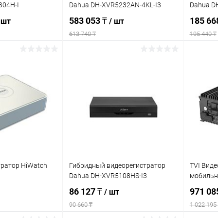
B04H-I
Dahua DH-XVR5232AN-4KL-I3
Dahua D
583 053 ₸
185 66
 шт
/ шт
613 740 ₸
195 440 ₸
писаться
Подписаться
ик
К сравнению
Купить в 1 клик
К сравнению
Купит
Недоступно
В избранное
Недоступно
В изб
тратор HiWatch
Гибридный видеорегистратор
TVI Виде
Dahua DH-XVR5108HS-I3
мобиль
86 127 ₸
971 08
/ шт
90 660 ₸
1 022 195