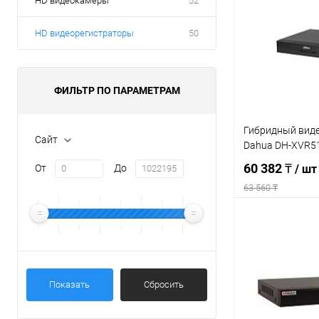
HD видеокамеры
52
HD видеорегистраторы
50
ФИЛЬТР ПО ПАРАМЕТРАМ
Гибридный вид
Сайт
Dahua DH-XVR5
60 382 ₸
От
До
/ шт
63 560 ₸
В 
Купить в 1 кл
Показать
Сбросить
В избранное