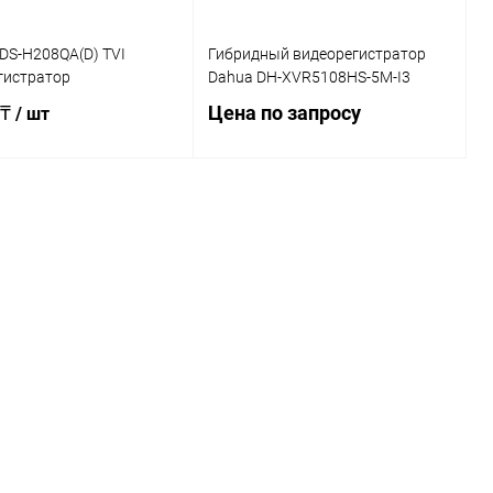
DS-H208QA(D) TVI
Гибридный видеорегистратор
гистратор
Dahua DH-XVR5108HS-5M-I3
 ₸
Цена по запросу
/ шт
Запросить цену
Подписаться
Купить в 1 клик
К сравнению
ь в 1 клик
К сравнению
В избранное
Недоступно
ранное
Недоступно