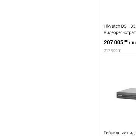
HiWatch DS-H332
Видеорегистра
207 005 ₸
/ ш
217 900 ₸
Под
Купить в 1 кл
В избранное
Гибридный вид