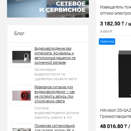
Извещатель по
оптико-электро
Dahua DHI-HY-C
3 182.50 ₸
/ 
3 350 ₸
Блог
Новинка
В 
Видеонаблюдение без
интернета: 4G-камеры и
автономные решения на
солнечной батарее
Купить в 1 кл
Организация
В избранное
видеоконтроля на
удалённом объекте часто
начинается с простого
Резервное питание для
вопроса: что делать, если
видеонаблюдения — как
рядом нет проводного
не потерять запись при
интернета, стабильной Wi-
отключении света
Fi-сети и возможности
регулярно подключать
Система
Hikvision DS-QA
оборудование к
видеонаблюдения должна
Громкоговорите
электросети?
работать именно в тот
момент, когда возникает
48 016.80 ₸
Пожарная сигнализация
/
нештатная ситуация.
для склада: нормы РК и