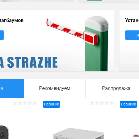
лагбаумов
Устан
П
ка
Рекомендуем
Распродажа
Новинка
Новинка