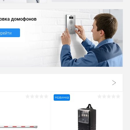
овка домофонов
ерейти
Новинка