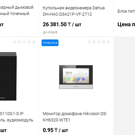
жарный дымовой
Купольная видеокамера Dahua
Блок пит
нный точечный
DH-HAC-D3A21P-VF-2712
131
26 381.50 ₸
Цена п
шт
/ шт
27 770 ₸
Новинка
корзину
В корзину
Купит
ик
Сравнение
Купить в 1 клик
Сравнение
В изб
В наличии
В избранное
В наличии
Z0110G1-S IP
Монитор домофона Hikvision DS-
ль, аудиомодуль
KH6320-WTE1
0.95 ₸
 шт
/ шт