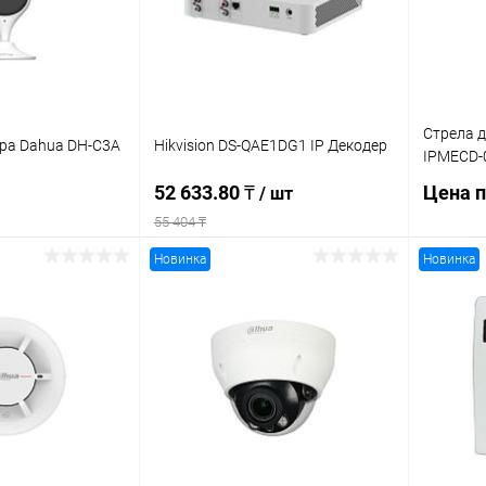
Стрела 
ера Dahua DH-C3A
Hikvision DS-QAE1DG1 IP Декодер
IPMECD-
52 633.80 ₸
Цена п
/ шт
55 404 ₸
Новинка
Новинка
корзину
Подписаться
Купит
ик
Сравнение
Купить в 1 клик
Сравнение
В изб
В наличии
В избранное
Недоступно