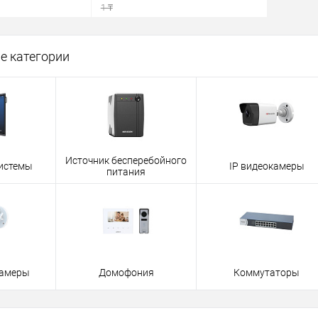
1 ₸
писаться
В корзину
е категории
ик
Сравнение
Купить в 1 клик
Сравнение
Недоступно
В избранное
В наличии
Источник бесперебойного
истемы
IP видеокамеры
питания
камеры
Домофония
Коммутаторы