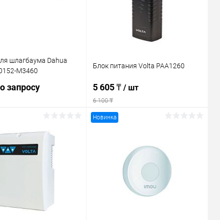
для шлагбаума Dahua
Блок питания Volta PAA1260
0152-M3460
о запросу
5 605 ₸
/ шт
6 100 ₸
Новинка
Запросить цену
В корзину
ь в 1 клик
Сравнение
Купить в 1 клик
Сравнение
ранное
В наличии
В избранное
В наличии