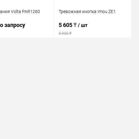
ания Volta PAR1260
Тревожная кнопка Imou ZE1
о запросу
5 605 ₸
/ шт
5 900 ₸
Запросить цену
В корзину
ь в 1 клик
Сравнение
Купить в 1 клик
Сравнение
ранное
В наличии
В избранное
В наличии