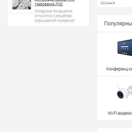
50 544 ₸
требования ДЧС
Складские помещения
относятся к объектам
Под
повышенной пожарной
Популярны
опасности.
Купить в 1 кл
В избранное
Конференц-с
Wi-Fi видео