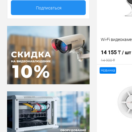
Wi-Fi видеокам
14 155 ₸
/ шт
14 900 ₸
Новинка
В 
Купить в 1 кл
В избранное