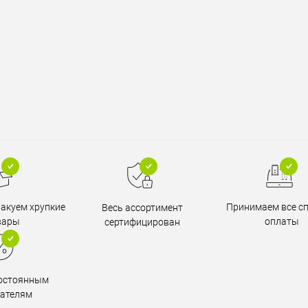
пакуем хрупкие
Принимаем все с
Весь ассортимент
вары
оплаты
сертифицирован
постоянным
пателям