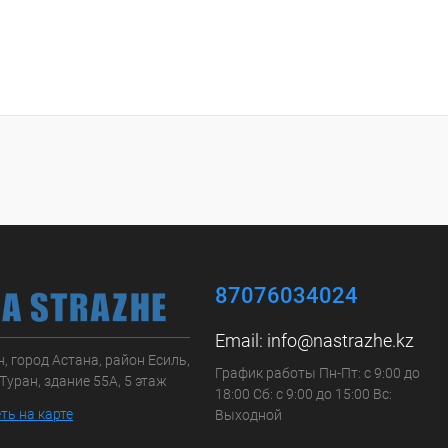
87076034024
Email:
info@nastrazhe.kz
, город Астана, район Есиль,
График работы Пн-Пт: с 9:00 до
Туран, здание 55А, 5 этаж
18:00 Сб: с 9:00 до 15:00 Вс:
ть на карте
Выходной