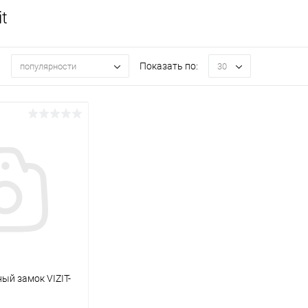
it
:
Показать по:
популярности
30
ый замок VIZIT-