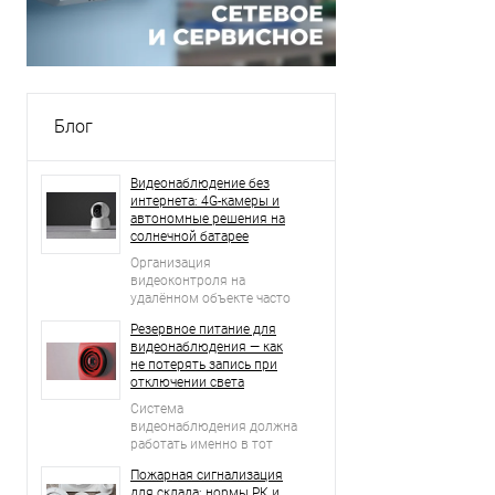
Блог
Видеонаблюдение без
интернета: 4G-камеры и
автономные решения на
солнечной батарее
Организация
видеоконтроля на
удалённом объекте часто
начинается с простого
Резервное питание для
вопроса: что делать, если
видеонаблюдения — как
рядом нет проводного
не потерять запись при
интернета, стабильной Wi-
отключении света
Fi-сети и возможности
регулярно подключать
Система
оборудование к
видеонаблюдения должна
электросети?
работать именно в тот
момент, когда возникает
Пожарная сигнализация
нештатная ситуация.
для склада: нормы РК и