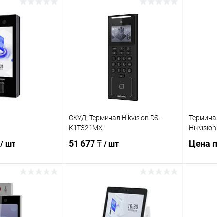
Запросить цену
писаться
Купить в 1 клик
К сравнению
ик
К сравнению
Купит
В избранное
Недоступно
Недоступно
В изб
СКУД, Терминал Hikvision DS-
Термина
K1T321MX
Hikvisio
₸
51 677 ₸
Цена п
/ шт
/ шт
писаться
Подписаться
Купит
ик
К сравнению
Купить в 1 клик
К сравнению