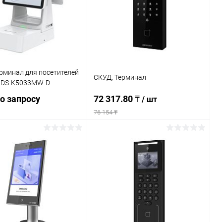
ранное
Недоступно
В избранное
Недоступно
рминал для посетителей
СКУД, Терминал
n DS-K5033MW-D
о запросу
72 317.80 ₸
/ шт
76 154 ₸
Запросить цену
Подписаться
ь в 1 клик
К сравнению
Купить в 1 клик
К сравнению
ранное
Недоступно
В избранное
Недоступно