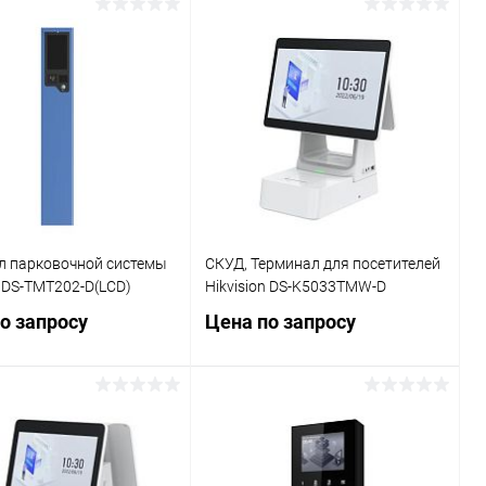
Подписаться
Подписаться
ь в 1 клик
К сравнению
Купить в 1 клик
К сравнению
ранное
Недоступно
В избранное
Недоступно
л парковочной системы
СКУД, Терминал для посетителей
n DS-TMT202-D(LCD)
Hikvision DS-K5033TMW-D
о запросу
Цена по запросу
Запросить цену
Запросить цену
ь в 1 клик
К сравнению
Купить в 1 клик
К сравнению