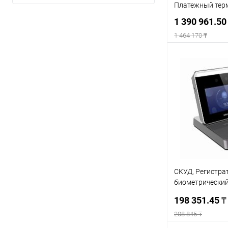
Платежный тер
1 390 961.50
1 464 170 ₸
Под
Купить в 1 кл
В избранное
СКУД, Регистра
биометрический 
K1F600U-D6E
198 351.45 
208 845 ₸