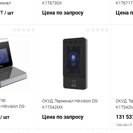
минал
K1T673DX
K1T671
 ₸
Цена по запросу
Цена п
/ шт
Запросить цену
писаться
Купить в 1 клик
К сравнению
Купит
ик
К сравнению
В избранное
Недоступно
В изб
Недоступно
тор
СКУД, Терминал Hikvision DS-
СКУД, Те
Hikvision DS-
K1T342MX
K1T342
₸
Цена по запросу
131 53
/ шт
138 461 ₸