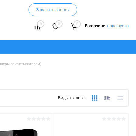
Заказать звонок
0
0
0
В корзине
пока пусто
ллеры со считывателем)
Вид каталога: