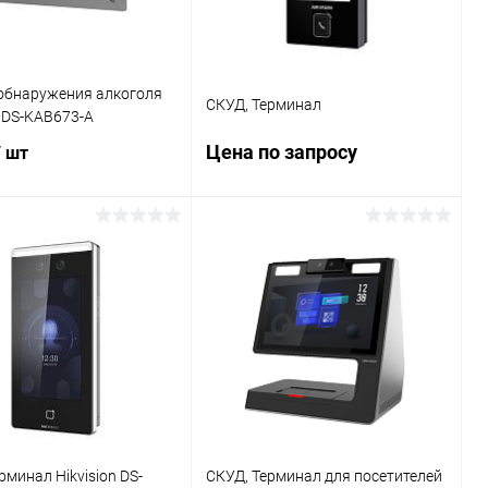
обнаружения алкоголя
СКУД, Терминал
n DS-KAB673-A
Цена по запросу
/ шт
Запросить цену
Подписаться
Купить в 1 клик
К сравнению
ь в 1 клик
К сравнению
В избранное
Недоступно
ранное
Недоступно
рминал Hikvision DS-
СКУД, Терминал для посетителей