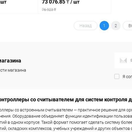
73 076.85 ₸
 шт
/ шт
76 923 ₸
писаться
Подписаться
Назад
1
2
В
ик
К сравнению
Купить в 1 клик
К сравнению
Недоступно
В избранное
Недоступно
магазина
сти магазина
Я со
нтроллеры со считывателем для систем контроля д
ллеры со встроенным считывателем — практичное решение для орг
чения. Оборудование объединяет функции идентификации пользова
тий в одном корпусе. Такой формат помогает сделать систему боле
тий, складских комплексов, учебных учреждений и других объектов