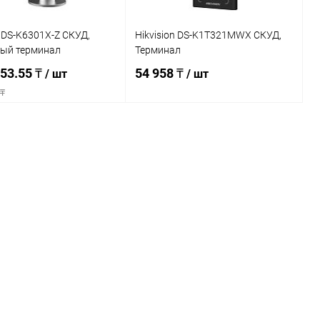
n DS-K6301X-Z СКУД,
Hikvision DS-K1T321MWX СКУД,
ый терминал
Терминал
753.55 ₸
54 958 ₸
/ шт
/ шт
 ₸
Подписаться
Подписаться
ь в 1 клик
К сравнению
Купить в 1 клик
К сравнению
ранное
Недоступно
В избранное
Недоступно