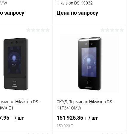
TMW
Hikvision DS-K5032
о запросу
Цена по запросу
Запросить цену
Запросить цену
ь в 1 клик
К сравнению
Купить в 1 клик
К сравнению
ранное
Недоступно
В избранное
Недоступно
рминал Hikvision DS-
СКУД, Терминал Hikvision DS-
MWX-E1
K1T341CMW
7.95 ₸
151 926.85 ₸
/ шт
/ шт
159 923 ₸