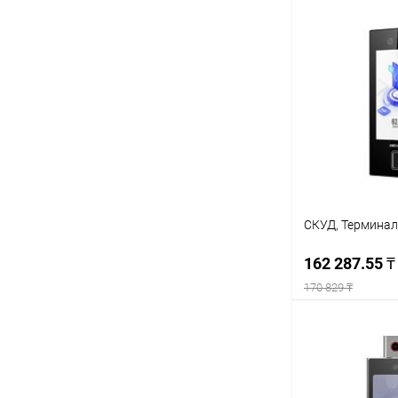
Под
Купить в 1 кл
В избранное
СКУД, Терминал
162 287.55 
170 829 ₸
Под
Купить в 1 кл