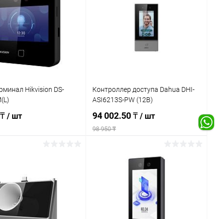
рминал Hikvision DS-
Контроллер доступа Dahua DHI-
(L)
ASI6213S-PW (12В)
 ₸
94 002.50 ₸
/ шт
/ шт
98 950 ₸
В корзину
В корзину
ь в 1 клик
К сравнению
Купить в 1 клик
К сравнению
ранное
В наличии
В избранное
В наличии