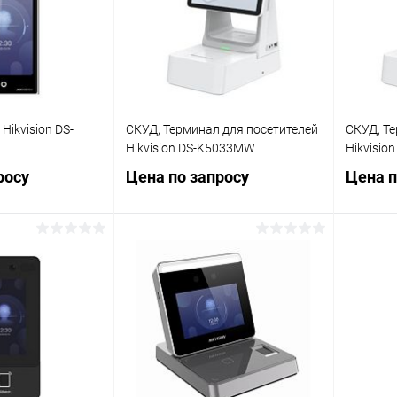
В изб
Недоступно
В избранное
Недоступно
Hikvision DS-
СКУД, Терминал для посетителей
СКУД, Те
Hikvision DS-K5033MW
Hikvisio
росу
Цена по запросу
Цена п
осить цену
Запросить цену
ик
К сравнению
Купить в 1 клик
К сравнению
Купит
Недоступно
В избранное
Недоступно
В изб