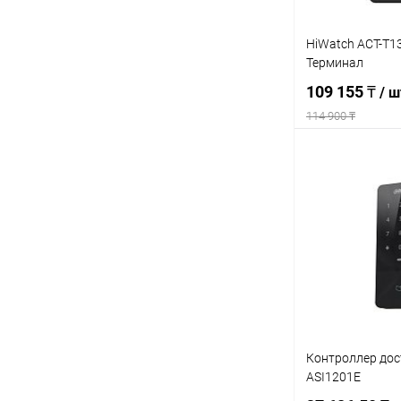
HiWatch ACT-T
Терминал
109 155 ₸
/ ш
114 900 ₸
Под
Купить в 1 кл
В избранное
Контроллер дос
ASI1201E