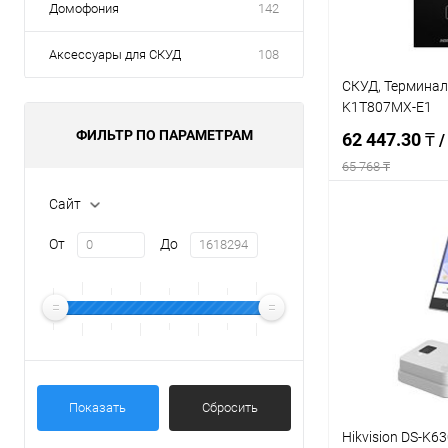
Домофония
142
Аксессуары для СКУД
108
СКУД, Терминал 
K1T807MX-E1
ФИЛЬТР ПО ПАРАМЕТРАМ
62 447.30 ₸
/
65 768 ₸
Сайт
Под
От
До
Купить в 1 кл
В избранное
Показать
Сбросить
Hikvision DS-K6