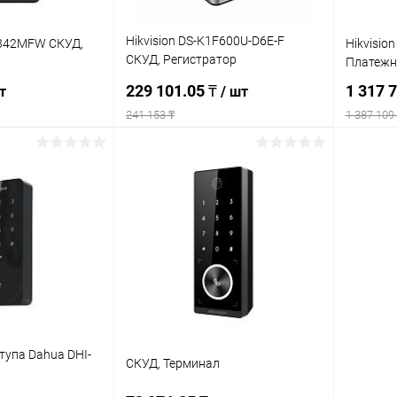
Hikvision DS-K1F600U-D6E-F
1342MFW СКУД,
Hikvisio
СКУД, Регистратор
Платежн
биометрический
229 101.05 ₸
1 317 
т
/ шт
241 153 ₸
1 387 109
писаться
Подписаться
ик
К сравнению
Купить в 1 клик
К сравнению
Купит
Недоступно
В избранное
Недоступно
В изб
тупа Dahua DHI-
СКУД, Терминал