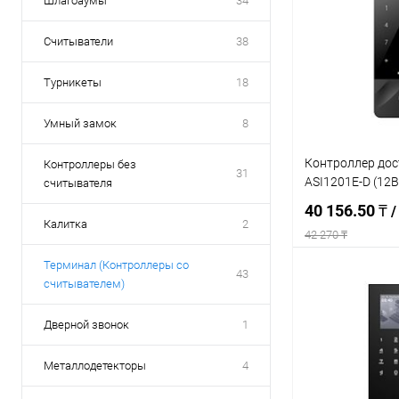
Шлагбаумы
34
Считыватели
38
Турникеты
18
Умный замок
8
Контроллер дос
Контроллеры без
31
ASI1201E-D (12В
считывателя
40 156.50 ₸
/
Калитка
2
42 270 ₸
Терминал (Контроллеры со
43
В 
считывателем)
Дверной звонок
1
Купить в 1 кл
В избранное
Металлодетекторы
4