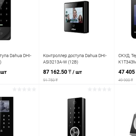
тупа Dahua DHI-
Контроллер доступа Dahua DHI-
СКУД, Те
)
ASI3213A-W (12В)
K1T343M
87 162.50 ₸
47 405
 шт
/ шт
91 750 ₸
49 900 ₸
корзину
В корзину
ик
Сравнение
Купить в 1 клик
Сравнение
Купит
В наличии
В избранное
В наличии
В изб