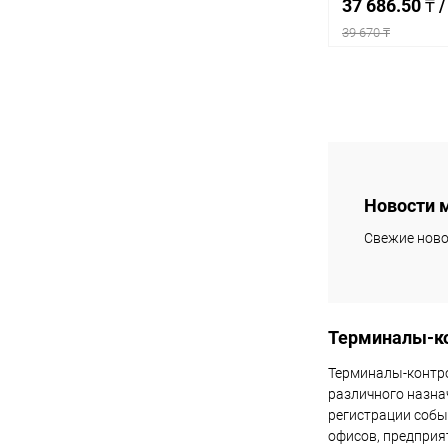
37 686.50 ₸
/
39 670 ₸
Под
Купить в 1 кл
В избранное
Новости 
Свежие ново
Терминалы-ко
Терминалы-контро
различного назна
регистрации собы
офисов, предприя