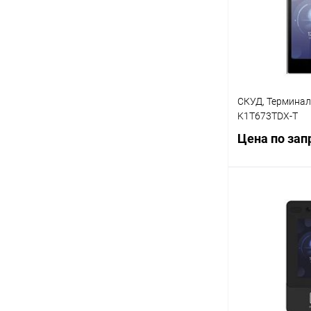
В избранное
СКУД, Терминал 
K1T673TDX-T
Цена по зап
Запр
Купить в 1 кл
В избранное