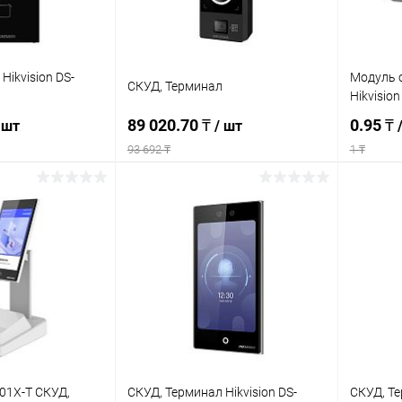
Hikvision DS-
Модуль 
СКУД, Терминал
Hikvisio
89 020.70 ₸
0.95 ₸
 шт
/ шт
93 692 ₸
1 ₸
писаться
Подписаться
ик
К сравнению
Купить в 1 клик
К сравнению
Купит
Недоступно
В избранное
Недоступно
В изб
301X-T СКУД,
СКУД, Терминал Hikvision DS-
СКУД, Те