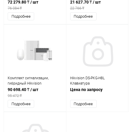
72 279.80 ₸
/ шт
21 627.70 ₸
/ шт
76 084 ₸
22 766 ₸
Подробнее
Подробнее
Комплект сигнализации,
Hikvision DS-PKG-H8L
гибридный Hikvision
Клавиатура
HybridMidKit (DS-PHA64-Kit-WE)
90 698.40 ₸
/ шт
Цена по запросу
95 472 ₸
Подробнее
Подробнее