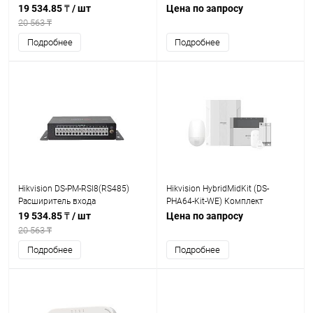
19 534.85 ₸
/ шт
Цена по запросу
20 563 ₸
Подробнее
Подробнее
Hikvision DS-PM-RSI8(RS485)
Hikvision HybridMidKit (DS-
Расширитель входа
PHA64-Kit-WE) Комплект
сигнализации, гибридный
19 534.85 ₸
/ шт
Цена по запросу
20 563 ₸
Подробнее
Подробнее