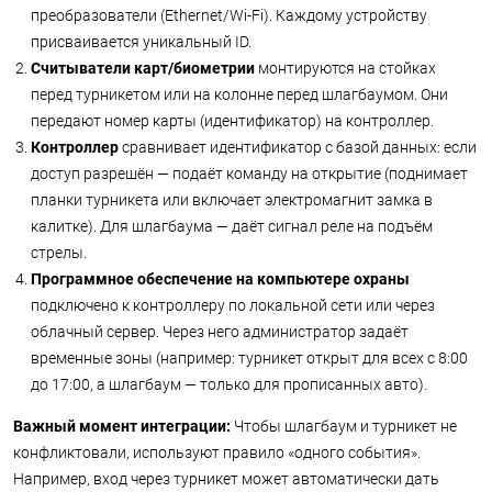
преобразователи (Ethernet/Wi-Fi). Каждому устройству
присваивается уникальный ID.
Считыватели карт/биометрии
монтируются на стойках
перед турникетом или на колонне перед шлагбаумом. Они
передают номер карты (идентификатор) на контроллер.
Контроллер
сравнивает идентификатор с базой данных: если
доступ разрешён — подаёт команду на открытие (поднимает
планки турникета или включает электромагнит замка в
калитке). Для шлагбаума — даёт сигнал реле на подъём
стрелы.
Программное обеспечение на компьютере охраны
подключено к контроллеру по локальной сети или через
облачный сервер. Через него администратор задаёт
временные зоны (например: турникет открыт для всех с 8:00
до 17:00, а шлагбаум — только для прописанных авто).
Важный момент интеграции:
Чтобы шлагбаум и турникет не
конфликтовали, используют правило «одного события».
Например, вход через турникет может автоматически дать