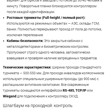
вариант для офисов и заводов с потоком до 30-40 человек в
минуту. Поворотные планки блокируются контроллером
после каждой идентификации.
Ростовые турникеты (Full-height / полный рост):
Используются на режимных объектах — АЭС, склады ГСМ,
банки. Полностью перекрывают проход от пола до потолка,
исключая перелезание.
Кабины безопасности:
Это закрытые кабинки с
металлодетекторами и биометрическим контролем.
Пропускают строго одного человека, автоматически
взвешивая и проверяя наличие запрещенных предметов.
Технические характеристики:
Ширина прохода стандартного
турникета — 500-550 мм. Для прохода инвалидов-колясочников
используют специальные уширенные проходы (до 900 мм) с
распашными антипаник-калитками. Все современные
турникеты оснащаются интерфейсом
RS-485, TCP/IP
или
Wiegand
для подключения к контроллеру СКУД.
Шлагбаум на проходной: контроль