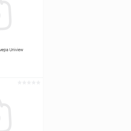
мера Uniview
ь цену
Сравнение
В наличии