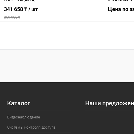
341 658 ₸
Цена по з
/ шт
369 900 ₸
В корзину
Купить в 1
Купить в 1 клик
Сравнение
В избранн
В избранное
В наличии
Каталог
Наши предложен
Видеонаблюдение
Системы контроля доступа