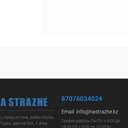
87076034024
Email:
info@nastrazhe.kz
, город Астана, район Есиль,
График работы Пн-Пт: с 9:00 до
Туран, здание 55А, 5 этаж
18:00 Сб: с 9:00 до 15:00 Вс: