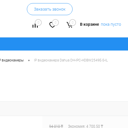
Заказать звонок
0
0
0
В корзине
пока пусто
•
P видеокамеры
IP видеокамера Dahua DH-IPC-HDBW2549E-S-IL
94 010 ₸
Экономия:
4 700.50 ₸