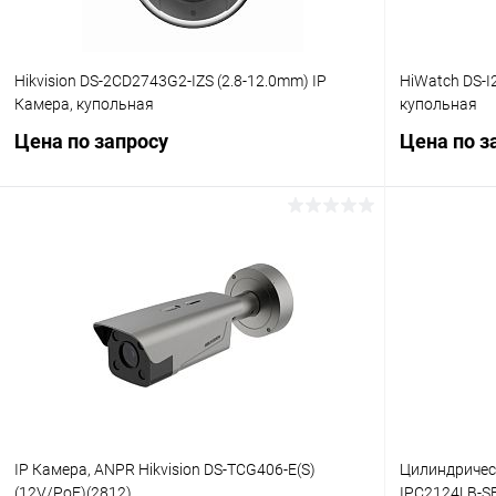
Hikvision DS-2CD2743G2-IZS (2.8-12.0mm) IP
HiWatch DS-I
Камера, купольная
купольная
Цена по запросу
Цена по з
Запросить цену
Купить в 1 клик
Сравнение
Купить в 1
В избранное
В наличии
В избранн
IP Камера, ANPR Hikvision DS-TCG406-E(S)
Цилиндрическ
(12V/PoE)(2812)
IPC2124LB-S