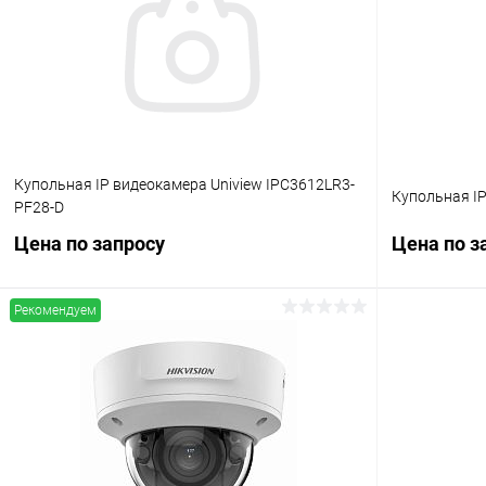
Купольная IP видеокамера Uniview IPC3612LR3-
Купольная I
PF28-D
Цена по запросу
Цена по з
Рекомендуем
Запросить цену
Купить в 1 клик
Сравнение
Купить в 1
В избранное
В наличии
В избранн