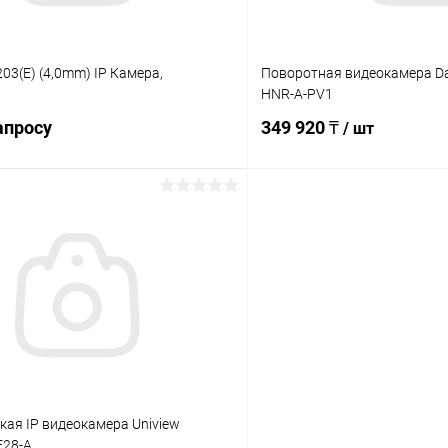
203(E) (4,0mm) IP Камера,
Поворотная видеокамера D
HNR-A-PV1
апросу
349 920 ₸
/ шт
Запросить цену
В корз
 клик
Сравнение
Купить в 1 клик
ое
В наличии
В избранное
ая IP видеокамера Uniview
F28-A