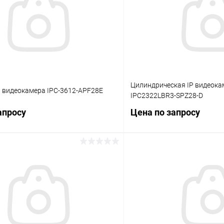
Цилиндрическая IP видеока
P видеокамера IPC-3612-APF28E
IPC2322LBR3-SPZ28-D
апросу
Цена по запросу
Запросить цену
Запросит
 клик
Сравнение
Купить в 1 клик
ое
В наличии
В избранное