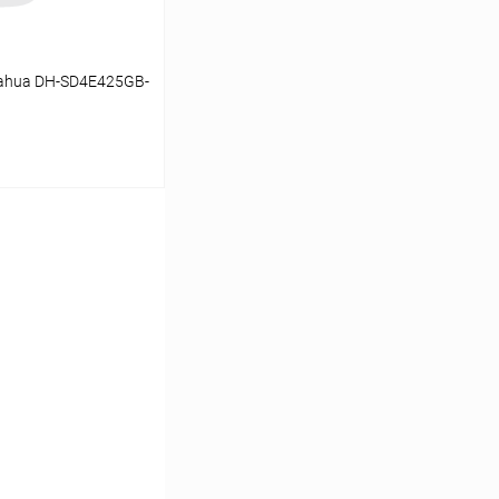
ahua DH-SD4E425GB-
ину
Сравнение
В наличии