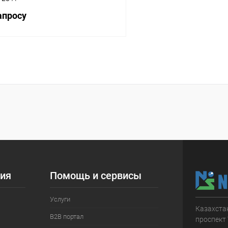
апросу
Запросить цену
 клик
Сравнение
ое
В наличии
ия
Помощь и сервисы
Услуги
Казахстан
B2B портал
проспект 