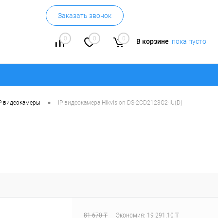
Заказать звонок
0
0
0
В корзине
пока пусто
•
P видеокамеры
IP видеокамера Hikvision DS-2CD2123G2-IU(D)
81 670 ₸
Экономия:
19 291.10 ₸