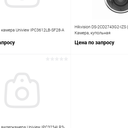
Hikvision DS-2CD2743G2-IZS 
 камера Uniview IPC3612LB-SF28-A
Камера, купольная
апросу
Цена по запросу
Запросить цену
Запросит
 клик
Сравнение
Купить в 1 клик
ое
В наличии
В избранное
 видеокамера Uniview IPC3234LR3-