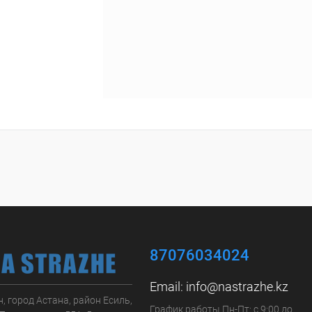
87076034024
Email:
info@nastrazhe.kz
, город Астана, район Есиль,
График работы Пн-Пт: с 9:00 до