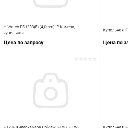
HiWatch DS-I203(E) (4,0mm) IP Камера,
Купольная IP
купольная
Цена по запросу
Цена по з
Запросить цену
Купить в 1 клик
Сравнение
Купить в 1
В избранное
В наличии
В избранн
PTZ IP видеокамера Uniview IPC675LFW-
Купольная IP