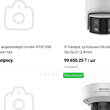
 видеокамера Uniview IPC815SR-
IP Камера, купольная Hikvi
ий глаз
ISU/SL(C) (2.8mm)
апросу
99 650.25 ₸
/ шт
115 646 ₸
Рекомендуем
Запросить цену
В корз
 клик
Сравнение
Купить в 1 клик
ое
В наличии
В избранное