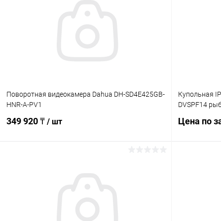
Поворотная видеокамера Dahua DH-SD4E425GB-
Купольная IP
HNR-A-PV1
DVSPF14 рыб
349 920 ₸
Цена по з
/ шт
В корзину
Купить в 1
Купить в 1 клик
Сравнение
В избранн
В избранное
В наличии