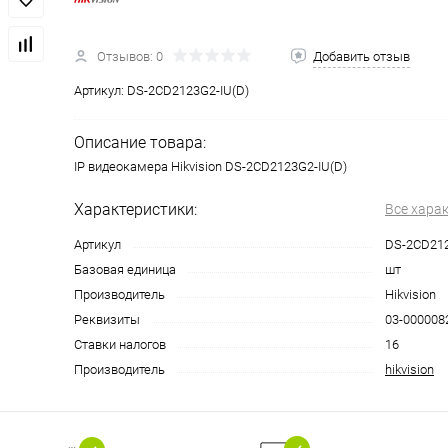
Отзывов: 0
Добавить отзыв
Артикул:
DS-2CD2123G2-IU(D)
Описание товара:
IP видеокамера Hikvision DS-2CD2123G2-IU(D)
Характеристики:
Все хара
Артикул
DS-2CD212
Базовая единица
шт
Производитель
Hikvision
Реквизиты
03-0000082
Ставки налогов
16
Производитель
hikvision