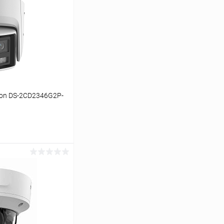
sion DS-2CD2346G2P-
ину
Сравнение
В наличии