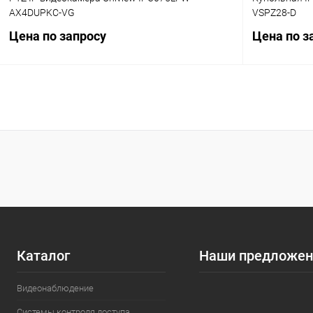
AX4DUPKC-VG
VSPZ28-D
Цена по запросу
Цена по з
Запросить цену
Купить в 1 клик
Сравнение
Купить в 1
В избранное
В наличии
В избранн
Каталог
Наши предложен
Видеонаблюдение
Системы контроля доступа