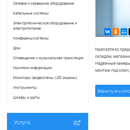
для в
Сетевое и серверное оборудование
Nastra
Кабельные системы
Электротехническое оборудование и
электропитание
Конференц-системы
Дом
Nastrazhe.kz пре
складом, магазин
Оповещение и музыкальная трансляция
Надёжные камеры,
Носители информации
монтаж под ключ,
Мониторы (видеостены, LED экраны)
Инструменты
Вернуться к спи
Шкафы и Щиты
Услуги