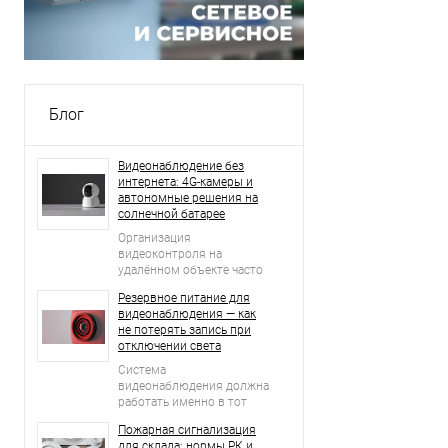
Блог
Видеонаблюдение без
интернета: 4G-камеры и
автономные решения на
солнечной батарее
Организация
видеоконтроля на
удалённом объекте часто
начинается с простого
Резервное питание для
вопроса: что делать, если
видеонаблюдения — как
рядом нет проводного
не потерять запись при
интернета, стабильной Wi-
отключении света
Fi-сети и возможности
регулярно подключать
Система
оборудование к
видеонаблюдения должна
электросети?
работать именно в тот
момент, когда возникает
Пожарная сигнализация
нештатная ситуация.
для склада: нормы РК и