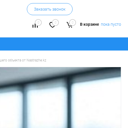
Заказать звонок
0
0
0
В корзине
пока пусто
его объекта от Nastrazhe.kz