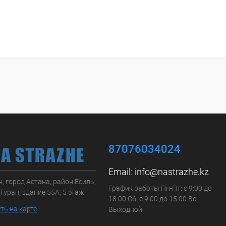
87076034024
Email:
info@nastrazhe.kz
, город Астана, район Есиль,
График работы Пн-Пт: с 9:00 до
Туран, здание 55А, 5 этаж
18:00 Сб: с 9:00 до 15:00 Вс:
ть на карте
Выходной