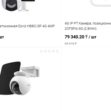
4G IP PT Камера, позиционна
автономная Ezviz HB8C/SP 4G 4MP
2CFSP4/4G (2.8mm)
79 340.20 ₸
 шт
/ шт
83 516 ₸
Подписаться
Подпис
 клик
Сравнение
Купить в 1 клик
ое
Недоступно
В избранное