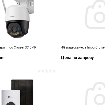
ра Imou Cruiser SC 5MP
4G видеокамера Imou Cruiser
Цена по запросу
 шт
Запросит
В корзину
Купить в 1 клик
 клик
Сравнение
В избранное
ое
В наличии