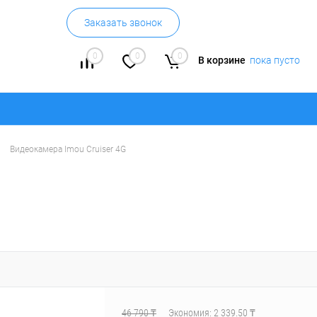
Заказать звонок
0
0
0
В корзине
пока пусто
Видеокамера Imou Cruiser 4G
46 790 ₸
Экономия:
2 339.50 ₸