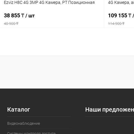
Ezviz H8C 4G 3MP 4G Камера, PT Позиционная
4G Камера, а
38 855 ₸
109 155 ₸
/ шт
40 900 ₸
114 900 ₸
Подписаться
Купить в 1 клик
Сравнение
Купить в 1
В избранное
Недоступно
В избранн
Каталог
Наши предложен
Видеонаблюдение
Системы контроля доступа