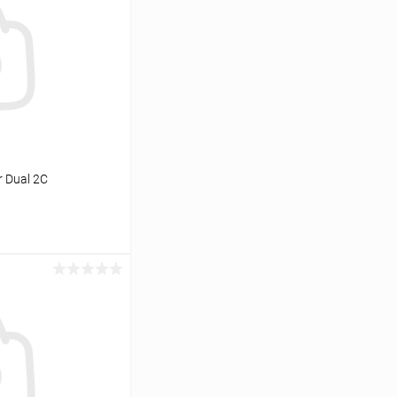
 Dual 2C
ь цену
Сравнение
Недоступно