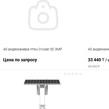
4G видеокамера Imou Cruiser SC 3MP
4G видеокаме
Цена по запросу
33 440 ₸
/
35 200 ₸
Запросить цену
Купить в 1 клик
Сравнение
Купить в 1
В избранное
В наличии
В избранн