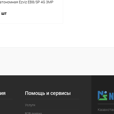
втономная Ezviz EB8/SP 4G 3MP
/ шт
Подписаться
 клик
Сравнение
ое
Недоступно
ия
Помощь и сервисы
Услуги
Казахстан
B2B портал