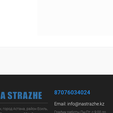
87076034024
Email:
info@nastrazhe.kz
, город Астана, район Есиль,
График работы Пн-Пт: с 9:00 до