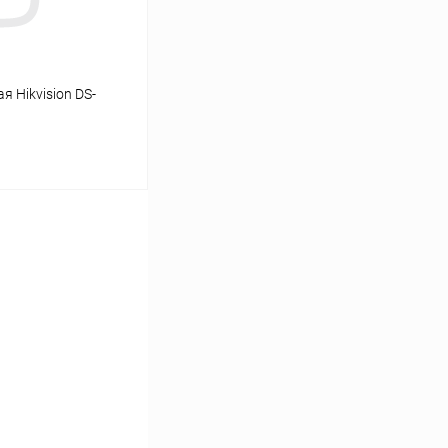
я Hikvision DS-
аться
Сравнение
Недоступно