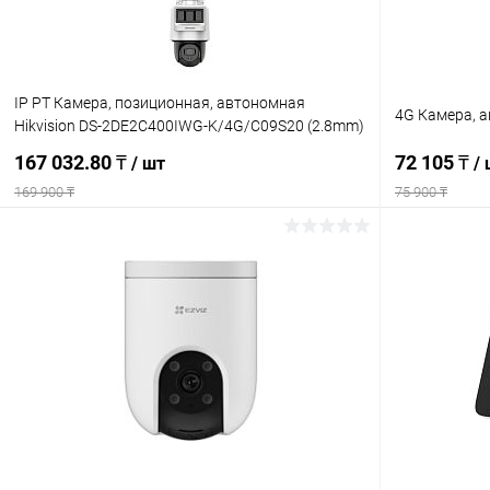
IP PT Камера, позиционная, автономная
4G Камера, 
Hikvision DS-2DE2C400IWG-K/4G/C09S20 (2.8mm)
167 032.80 ₸
72 105 ₸
/ шт
/
169 900 ₸
75 900 ₸
Подписаться
Купить в 1 клик
Сравнение
Купить в 1
В избранное
Недоступно
В избранн