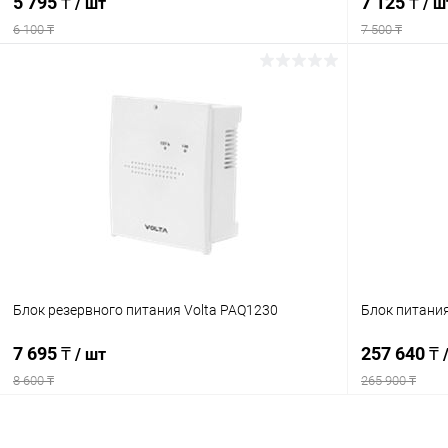
5 795 ₸
7 125 ₸
/ шт
/ ш
6 100 ₸
7 500 ₸
Подписаться
Купить в 1 клик
Сравнение
Купить в 1
В избранное
Недоступно
В избранн
Блок резервного питания Volta PAQ1230
Блок питания
7 695 ₸
257 640 ₸
/ шт
8 600 ₸
265 900 ₸
Подписаться