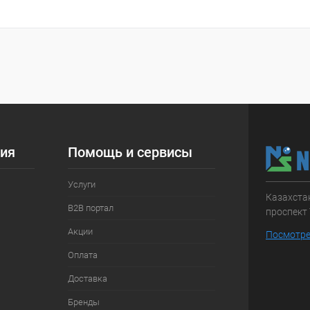
 клик
Сравнение
ое
Недоступно
ия
Помощь и сервисы
Услуги
Казахстан
B2B портал
проспект 
Акции
Посмотре
Оплата
Доставка
Бренды