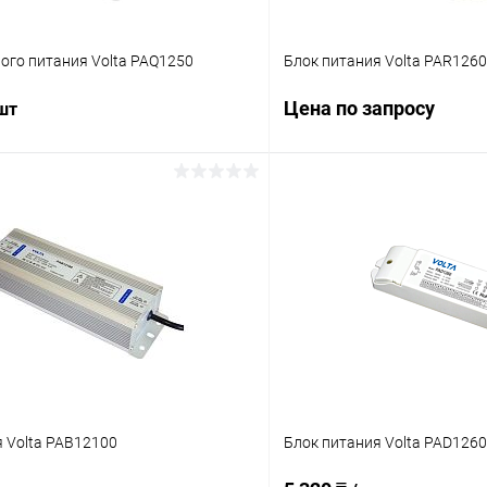
ого питания Volta PAQ1250
Блок питания Volta PAR1260
Цена по запросу
 шт
Запросит
В корзину
Купить в 1 клик
 клик
Сравнение
В избранное
ое
В наличии
 Volta PAB12100
Блок питания Volta PAD1260