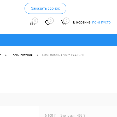
Заказать звонок
0
0
0
В корзине
пока пусто
•
•
е
Блоки питания
Блок питания Volta PAA1260
6 100 ₸
Экономия:
495 ₸