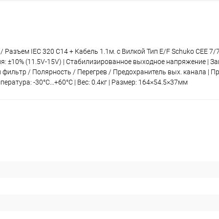
 Разъем IEC 320 C14 + Кабель 1.1м. c Вилкой Тип E/F Schuko CEE 7/7
я: ±10% (11.5V-15V) | Стабилизированное выходное напряжение | З
фильтр / Полярность / Перегрев / Предохранитель вых. канала | П
ература: -30°C...+60°C | Вес: 0.4кг | Размер: 164×54.5×37мм