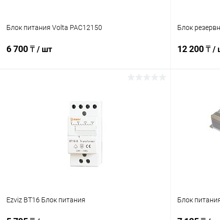
Блок питания Volta PAC12150
Блок резервн
6 700 ₸
12 200 ₸
/ шт
/
В корзину
Купить в 1 клик
Сравнение
Купить в 1
В избранное
В наличии
В избранн
Ezviz BT16 Блок питания
Блок питания