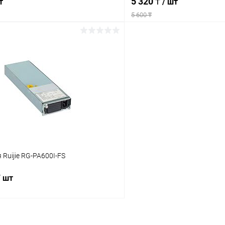
5 320 ₸
т
/ шт
5 600 ₸
Подписаться
Подпис
 клик
Сравнение
Купить в 1 клик
ое
Недоступно
В избранное
 Ruijie RG-PA600I-FS
/ шт
Подписаться