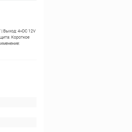
 | Выход: 4×DC 12V
ащита: Короткое
рименение: