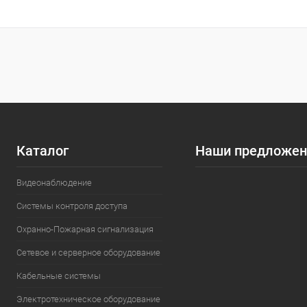
Купить в 1 клик
Сравнение
Купить в 1
В избранное
Недоступно
В избранн
Каталог
Наши предложен
Видеонаблюдение
Системы контроля доступа
Охранно-Пожарная сигнализация
Сетевое и серверное оборудование
Кабельные системы
Электротехническое оборудование