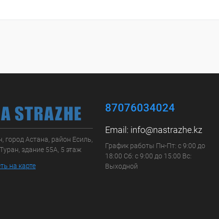
87076034024
Email:
info@nastrazhe.kz
, город Астана, район Есиль,
График работы Пн-Пт: с 9:00 до
Туран, здание 55А, 5 этаж
18:00 Сб: с 9:00 до 15:00 Вс:
ть на карте
Выходной