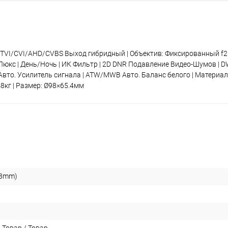
 TVI/CVI/AHD/CVBS Выход гибридный | Объектив: Фиксированный f2.
01 Люкс | День/Ночь | ИК Фильтр | 2D DNR Подавление Видео-Шумов |
вто. Усилитель сигнала | ATW/MWB Авто. Баланс белого | Материал:
148кг | Размер: Ø98×65.4мм
.8mm)