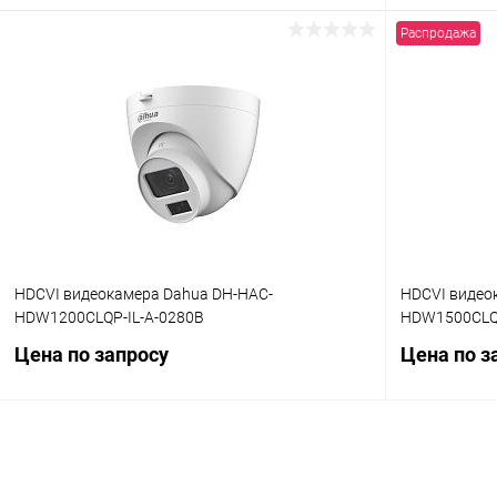
Распродажа
Запросить цену
Купить в 1 клик
Сравнение
Купить в 1
В избранное
В наличии
В избранн
HDCVI видеокамера Dahua DH-HAC-
HDCVI видео
HDW1200CLQP-IL-A-0280B
HDW1500CLQP
Цена по запросу
Цена по з
Запросить цену