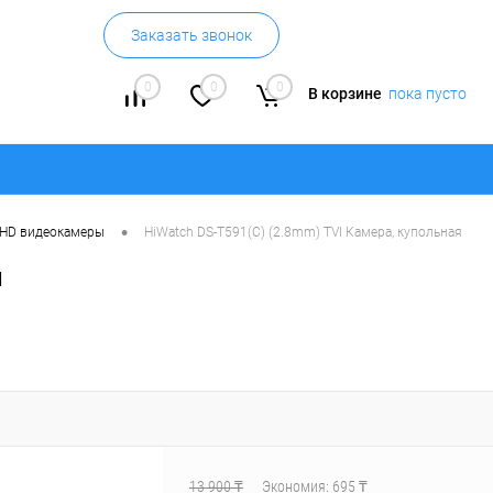
Заказать звонок
0
0
0
В корзине
пока пусто
•
HD видеокамеры
HiWatch DS-T591(C) (2.8mm) TVI Камера, купольная
я
13 900 ₸
Экономия:
695 ₸