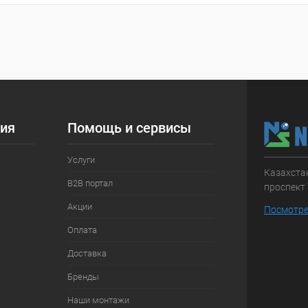
 клик
Сравнение
ое
В наличии
ия
Помощь и сервисы
Услуги
Казахстан
B2B портал
проспект 
Акции
Посмотре
Оплата
Доставка
Бренды
Наши монтажи