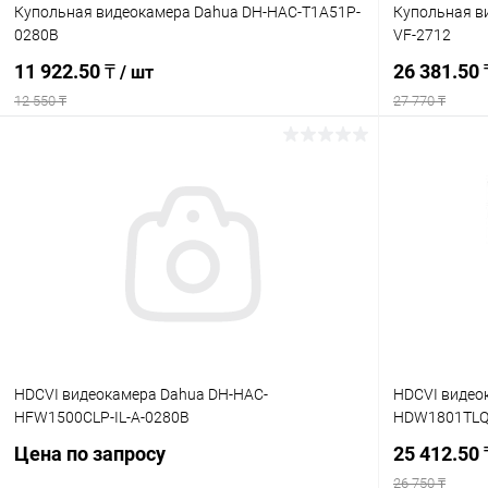
Купольная видеокамера Dahua DH-HAC-T1A51P-
Купольная в
0280B
VF-2712
11 922.50 ₸
26 381.50
/ шт
12 550 ₸
27 770 ₸
В корзину
Купить в 1 клик
Сравнение
Купить в 1
В избранное
В наличии
В избранн
HDCVI видеокамера Dahua DH-HAC-
HDCVI видео
HFW1500CLP-IL-A-0280B
HDW1801TLQ
Цена по запросу
25 412.50
26 750 ₸