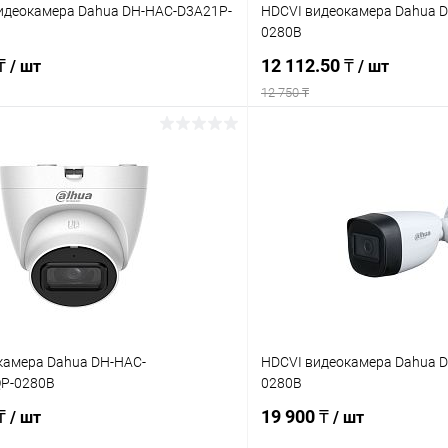
идеокамера Dahua DH-HAC-D3A21P-
HDCVI видеокамера Dahua 
0280B
 ₸
12 112.50 ₸
/ шт
/ шт
12 750 ₸
В корзину
В корз
 клик
Сравнение
Купить в 1 клик
ое
В наличии
В избранное
камера Dahua DH-HAC-
HDCVI видеокамера Dahua 
P-0280B
0280B
 ₸
19 900 ₸
/ шт
/ шт