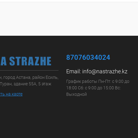
87076034024
Email:
info@nastrazhe.kz
, город Астана, район Есиль,
График работы Пн-Пт: с 9:00 до
Туран, здание 55А, 5 этаж
18:00 Сб: с 9:00 до 15:00 Вс:
ть на карте
Выходной