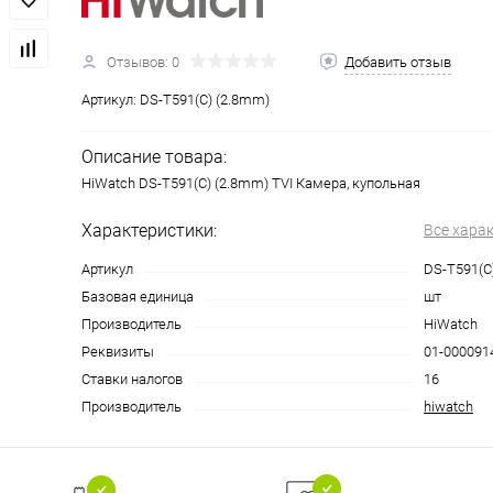
Отзывов: 0
Добавить отзыв
Артикул:
DS-T591(C) (2.8mm)
Описание товара:
HiWatch DS-T591(C) (2.8mm) TVI Камера, купольная
Характеристики:
Все хара
Артикул
DS-T591(C
Базовая единица
шт
Производитель
HiWatch
Реквизиты
01-0000914
Ставки налогов
16
Производитель
hiwatch