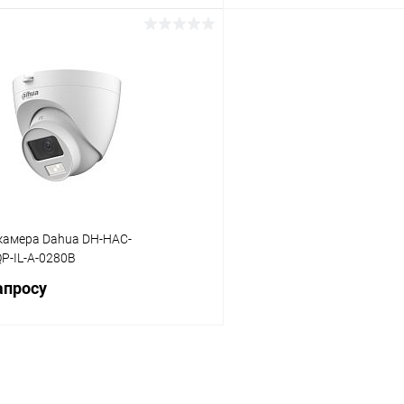
В корзину
В корз
 клик
Сравнение
Купить в 1 клик
ое
В наличии
В избранное
камера Dahua DH-HAC-
-IL-A-0280B
апросу
Запросить цену