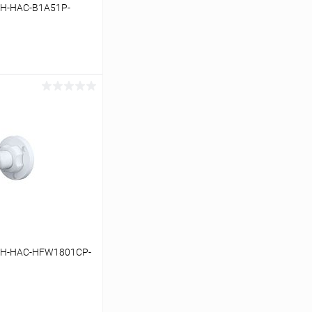
DH-HAC-B1A51P-
ину
Сравнение
В наличии
DH-HAC-HFW1801CP-