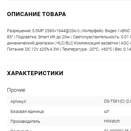
ОПИСАНИЕ ТОВАРА
Разрешение: 5.0MP 2560×1944@20к/с | Интерфейс: Видео 1×BNC
85° | Подсветка: Smart ИК до 20м. | Светочувствительность: 0.
динамический диапазон | HLC/BLC Компенсация засветки | AGC А
Питание: DC 12V ±25% 4.3W | Температура: -20°C...+60°C | Вес: 0.
ХАРАКТЕРИСТИКИ
Прочие
DS-T591(C) (2
Артикул
шт
Базовая единица
HiWatch
Производитель