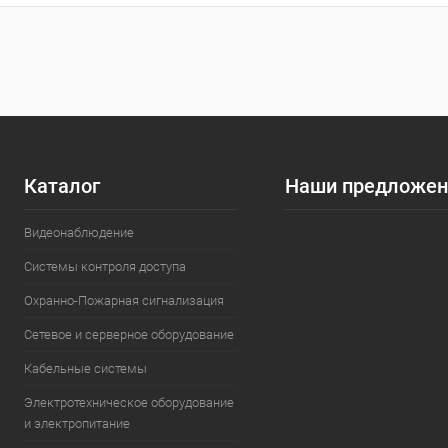
Купить в 1 клик
Сравнение
Купить в 1
В избранное
В наличии
В избранн
Каталог
Наши предложен
Видеонаблюдение
Системы контроля доступа
Охранно-Пожарная сигнализация
Сетевое и серверное оборудование
Кабельные системы
Электротехническое оборудование
и электропитание