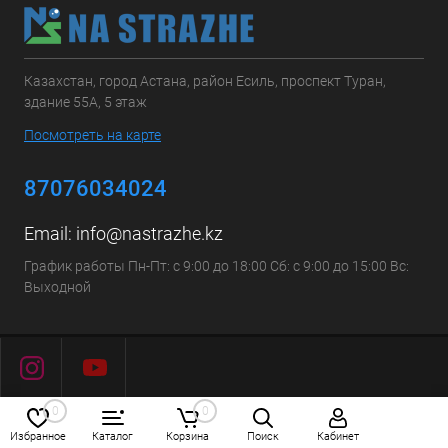
Казахстан, город Астана, район Есиль, проспект Туран,
здание 55А, 5 этаж
Посмотреть на карте
87076034024
Email:
info@nastrazhe.kz
График работы Пн-Пт: с 9:00 до 18:00 Сб: с 9:00 до 15:00 Вс:
Выходной
0
0
Избранное
Каталог
Корзина
Поиск
Кабинет