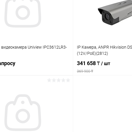
ое
В наличии
В избранное
 видеокамера Uniview IPC3612LR3-
IP Камера, ANPR Hikvision D
(12V/PoE)(2812)
апросу
341 658 ₸
/ шт
369 900 ₸
Запросить цену
В корз
 клик
Сравнение
Купить в 1 клик
ое
В наличии
В избранное