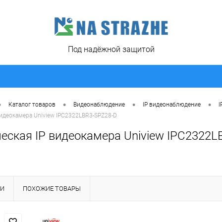
Под надёжной защитой
•
•
•
•
Каталог товаров
Видеонаблюдение
IP видеонаблюдение
I
идеокамера Uniview IPC2322LBR3-SPZ28-D
еская IP видеокамера Uniview IPC2322L
КИ
ПОХОЖИЕ ТОВАРЫ