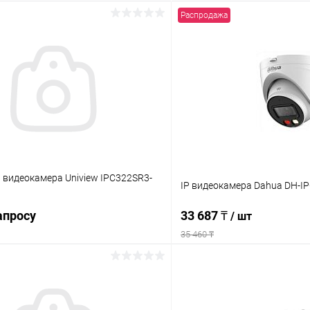
Распродажа
 видеокамера Uniview IPC322SR3-
IP видеокамера Dahua DH-I
апросу
33 687 ₸
/ шт
35 460 ₸
Запросить цену
В корз
 клик
Сравнение
Купить в 1 клик