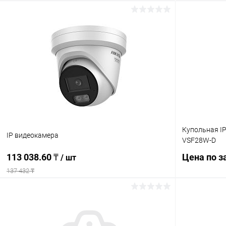
Купольная IP
IP видеокамера
VSF28W-D
113 038.60 ₸
Цена по з
/ шт
137 432 ₸
В корзину
Купить в 1
Купить в 1 клик
Сравнение