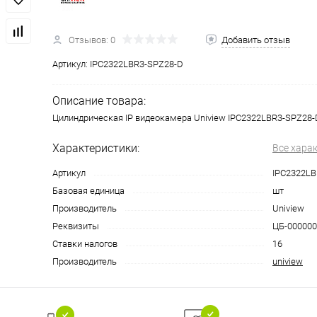
Отзывов: 0
Добавить отзыв
Артикул:
IPC2322LBR3-SPZ28-D
Описание товара:
Цилиндрическая IP видеокамера Uniview IPC2322LBR3-SPZ28-
Характеристики:
Все хара
Артикул
IPC2322LB
Базовая единица
шт
Производитель
Uniview
Реквизиты
ЦБ-0000004
Ставки налогов
16
Производитель
uniview