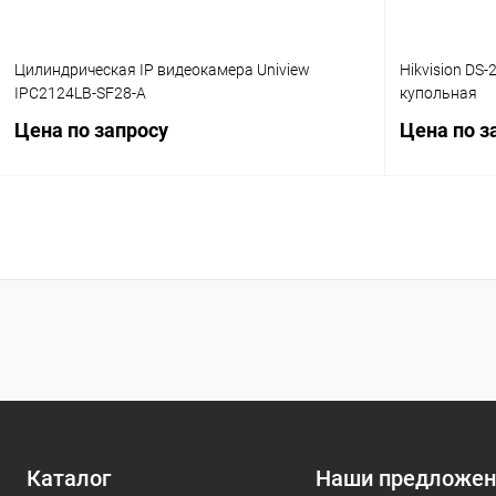
Цилиндрическая IP видеокамера Uniview
Hikvision DS
IPC2124LB-SF28-A
купольная
Цена по запросу
Цена по з
Запросить цену
Купить в 1 клик
Сравнение
Купить в 1
В избранное
В наличии
В избранн
Каталог
Наши предложен