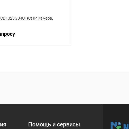
-2CD1323G0-IUF(C) IP Камера,
апросу
Запросить цену
 клик
Сравнение
ое
В наличии
ия
Помощь и сервисы