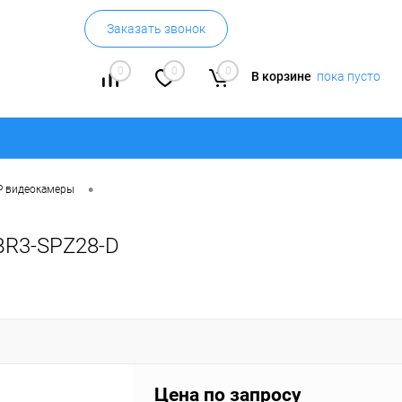
Заказать звонок
0
0
0
В корзине
пока пусто
•
P видеокамеры
BR3-SPZ28-D
Цена по запросу