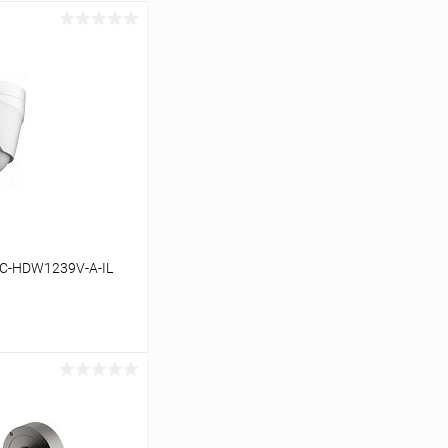
PC-HDW1239V-A-IL
ину
Сравнение