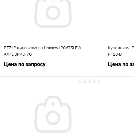
В избранн
В избранное
В наличии
PTZ IP видеокамера Uniview IPC675LFW-
Купольная IP
AX4DUPKC-VG
PF28-D
Цена по запросу
Цена по з
Запросить цену
Купить в 1 клик
Сравнение
Купить в 1
В избранное
В наличии
В избранн