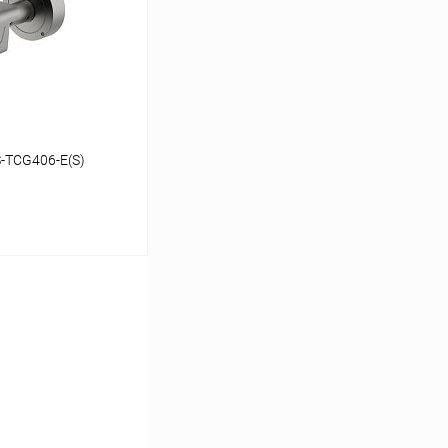
В наличии
S-TCG406-E(S)
ину
Сравнение
В наличии