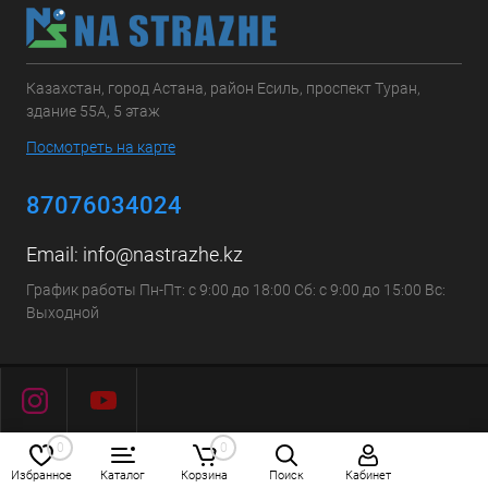
Казахстан, город Астана, район Есиль, проспект Туран,
здание 55А, 5 этаж
Посмотреть на карте
87076034024
Email:
info@nastrazhe.kz
График работы Пн-Пт: с 9:00 до 18:00 Сб: с 9:00 до 15:00 Вс:
Выходной
0
0
Избранное
Каталог
Корзина
Поиск
Кабинет