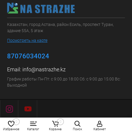
Казахстан, город Астана, район Есиль, проспект Туран,
здание 55А, 5 этаж
Посмотреть на карте
87076034024
Email:
info@nastrazhe.kz
График работы Пн-Пт: с 9:00 до 18:00 Сб: с 9:00 до 15:00 Вс:
Выходной
0
0
Избранное
Каталог
Корзина
Поиск
Кабинет