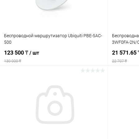
Беспроводной маршрутизатор Ubiquiti PBE-5AC-
Беспроводная
500
3WF0FA-2N/
123 500 ₸
21 571.65
/ шт
130 000 ₸
22 707 ₸
Подписаться
Купить в 1 клик
Сравнение
Купить в 1
В избранное
Недоступно
В избранн