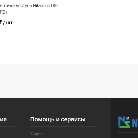
 точка доступа Hikvision DS-
(B)
 ₸
/ шт
Подписаться
 клик
Сравнение
ое
Недоступно
ия
Помощь и сервисы
Услуги