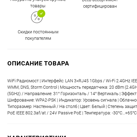
товары
сертифицирован
Скидки постоянным
покупателям
ОПИСАНИЕ ТОВАРА
WiFi Радиомост | Интерфейс: LAN 3×RJ45 1Gbps / Wi-Fi 2.4GHz I
WMM, DNS, Storm Control | Мощность передатчика: 20 dBm (2.4GHz
(5GHz) / Направление: 31° Горизонталь / 14° Вертикаль | Эффект
Шифрование: WPA2-PSK | Индикатор: Уровень сигнала | Облачное у
Типоразмер: Настенный / На столб | Цвет: Белый | Степень защи
PoE IEEE 802.3af/at / 24V Passive PoE | Температура: -30°C...+65°