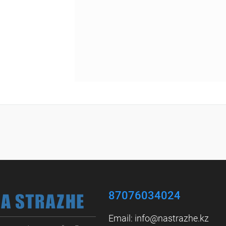
87076034024
Email:
info@nastrazhe.kz