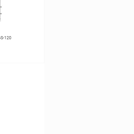
6S-120
аться
Сравнение
Недоступно