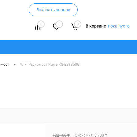
Заказать звонок
0
0
0
В корзине
пока пусто
•
омост
WiFi Радиомост Ruijie RG-EST350G
122 100 ₸
Экономия:
3 730 ₸