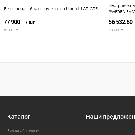
Беспроводная
Беспроводной маршрутизатор Ubiquiti LAP-GPS
3WF0EC-5ACT
77 900 ₸
56 532.60
/ шт
82 000 ₸
59 508 ₸
Подписаться
Купить в 1 клик
Сравнение
Купить в 1
В избранное
Недоступно
В избранн
Каталог
Наши предложен
Видеонаблюдение