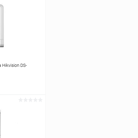
Hikvision DS-
аться
Сравнение
Недоступно