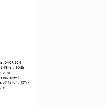
лы: DHCP, SON,
2.4GHz) / 16dBi
иточка |
а настроек |
е: DC 12~24V 12W /
оста