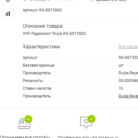
Артикул:
RG-EST350G
Описание товара:
WiFi Радиомост Ruijie RG-EST350G
Характеристики:
Все хара
Артикул
RG-EST35
Базовая единица
шт
Производитель
Ruijie/Rey
Реквизиты
03-0000460
Ставки налогов
16
Производитель
Ruijie/Rey
Принимаем все способы
Профессиональная помощь в