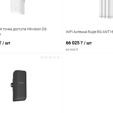
 точка доступа Hikvision DS-
WiFi Антенна Ruijie RG-ANT1
O
 ₸
66 025 ₸
/ шт
/ шт
69 500 ₸
Подписаться
Подпис
 клик
Сравнение
Купить в 1 клик
ое
Недоступно
В избранное