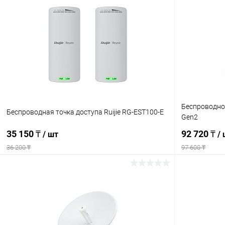
Беспроводной
Беспроводная точка доступа Ruijie RG-EST100-E
Gen2
35 150 ₸
92 720 ₸
/ шт
/
36 200 ₸
97 600 ₸
В корзину
Купить в 1 клик
Сравнение
Купить в 1
В избранное
В наличии
В избранн