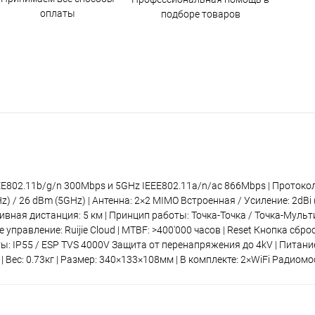
оплаты
подборе товаров
EEE802.11b/g/n 300Mbps и 5GHz IEEE802.11a/n/ac 866Mbps | Протоко
) / 26 dBm (5GHz) | Антенна: 2×2 MIMO Встроенная / Усиление: 2dBi (
ивная дистанция: 5 км | Принцип работы: Точка-Точка / Точка-Мульт
правление: Ruijie Cloud | MTBF: >400'000 часов | Reset Кнопка сброс
ты: IP55 / ESP TVS 4000V Защита от перенапряжения до 4kV | Питани
C | Вес: 0.73кг | Размер: 340×133×108мм | В комплекте: 2×WiFi Радиом