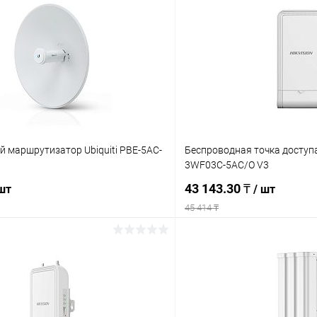
 маршрутизатор Ubiquiti PBE-5AC-
Беспроводная точка доступа 
3WF03C-5AC/O V3
43 143.30 ₸
 шт
/ шт
45 414 ₸
Подписаться
Подпис
 клик
Сравнение
Купить в 1 клик
ое
Недоступно
В избранное