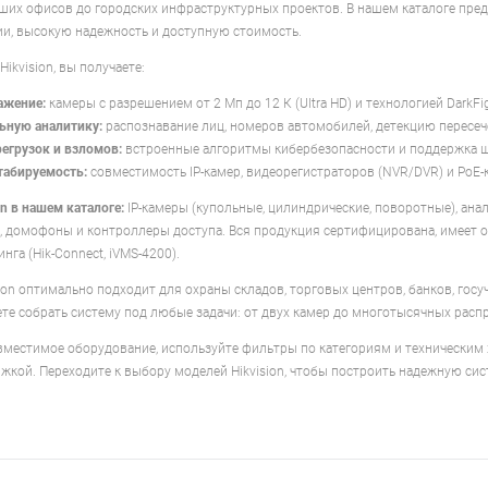
ших офисов до городских инфраструктурных проектов. В нашем каталоге пред
и, высокую надежность и доступную стоимость.
ikvision, вы получаете:
ажение:
камеры с разрешением от 2 Мп до 12 К (Ultra HD) и технологией DarkF
ьную аналитику:
распознавание лиц, номеров автомобилей, детекцию пересеч
регрузок и взломов:
встроенные алгоритмы кибербезопасности и поддержка 
абируемость:
совместимость IP-камер, видеорегистраторов (NVR/DVR) и PoE-
n в нашем каталоге:
IP-камеры (купольные, цилиндрические, поворотные), ан
ы, домофоны и контроллеры доступа. Вся продукция сертифицирована, имеет
га (Hik-Connect, iVMS-4200).
ion оптимально подходит для охраны складов, торговых центров, банков, гос
те собрать систему под любые задачи: от двух камер до многотысячных расп
местимое оборудование, используйте фильтры по категориям и техническим 
кой. Переходите к выбору моделей Hikvision, чтобы построить надежную си