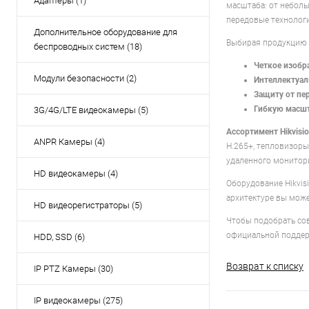
Адаптеры (1)
масштаба: от неболь
передовые технологи
Дополнительное оборудование для
Выбирая продукцию H
беспроводных систем (18)
Четкое изобр
Модули безопасности (2)
Интеллектуал
Защиту от пе
Гибкую масшт
3G/4G/LTE видеокамеры (5)
Ассортимент Hikvisio
ANPR Камеры (4)
H.265+, тепловизор
удаленного мониторин
HD видеокамеры (4)
Оборудование Hikvis
архитектуре вы може
HD видеорегистраторы (5)
Чтобы подобрать сов
официальной поддерж
HDD, SSD (6)
Возврат к списку
IP PTZ Камеры (30)
IP видеокамеры (275)