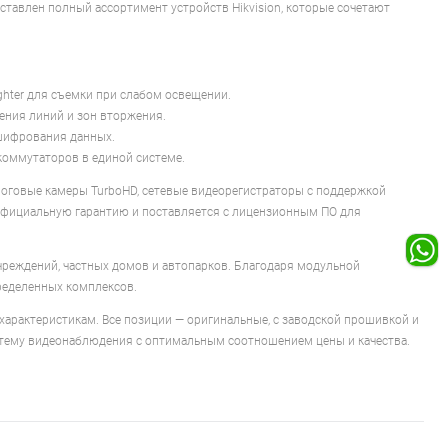
ставлен полный ассортимент устройств Hikvision, которые сочетают
ighter для съемки при слабом освещении.
ения линий и зон вторжения.
шифрования данных.
коммутаторов в единой системе.
алоговые камеры TurboHD, сетевые видеорегистраторы с поддержкой
 официальную гарантию и поставляется с лицензионным ПО для
учреждений, частных домов и автопарков. Благодаря модульной
ределенных комплексов.
характеристикам. Все позиции — оригинальные, с заводской прошивкой и
стему видеонаблюдения с оптимальным соотношением цены и качества.