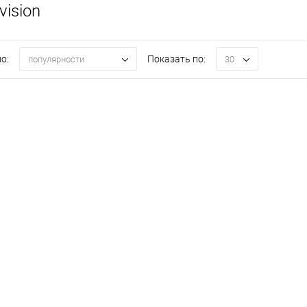
vision
о:
Показать по:
популярности
30