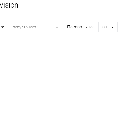
vision
о:
Показать по:
популярности
30