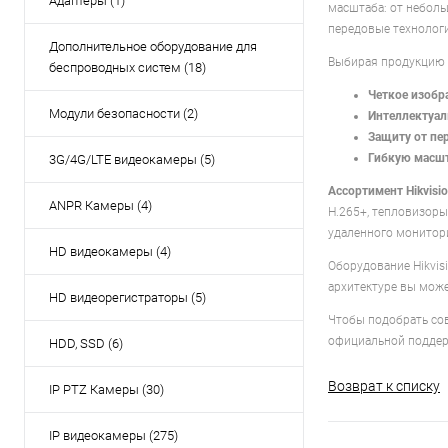
Адаптеры (1)
масштаба: от неболь
передовые технологи
Дополнительное оборудование для
Выбирая продукцию H
беспроводных систем (18)
Четкое изобр
Модули безопасности (2)
Интеллектуал
Защиту от пе
Гибкую масшт
3G/4G/LTE видеокамеры (5)
Ассортимент Hikvisio
ANPR Камеры (4)
H.265+, тепловизор
удаленного мониторин
HD видеокамеры (4)
Оборудование Hikvis
архитектуре вы може
HD видеорегистраторы (5)
Чтобы подобрать сов
официальной поддерж
HDD, SSD (6)
Возврат к списку
IP PTZ Камеры (30)
IP видеокамеры (275)