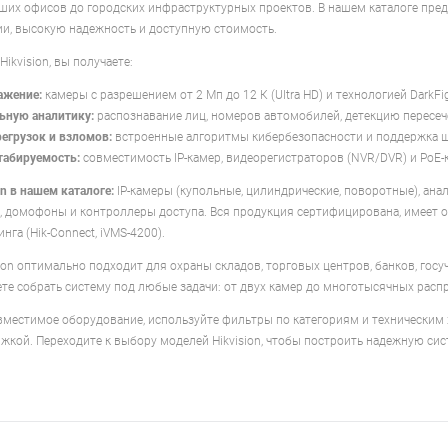
ших офисов до городских инфраструктурных проектов. В нашем каталоге пред
и, высокую надежность и доступную стоимость.
ikvision, вы получаете:
ажение:
камеры с разрешением от 2 Мп до 12 К (Ultra HD) и технологией DarkF
ьную аналитику:
распознавание лиц, номеров автомобилей, детекцию пересеч
регрузок и взломов:
встроенные алгоритмы кибербезопасности и поддержка 
абируемость:
совместимость IP-камер, видеорегистраторов (NVR/DVR) и PoE-
n в нашем каталоге:
IP-камеры (купольные, цилиндрические, поворотные), ан
ы, домофоны и контроллеры доступа. Вся продукция сертифицирована, имеет
га (Hik-Connect, iVMS-4200).
ion оптимально подходит для охраны складов, торговых центров, банков, гос
те собрать систему под любые задачи: от двух камер до многотысячных расп
местимое оборудование, используйте фильтры по категориям и техническим 
кой. Переходите к выбору моделей Hikvision, чтобы построить надежную си