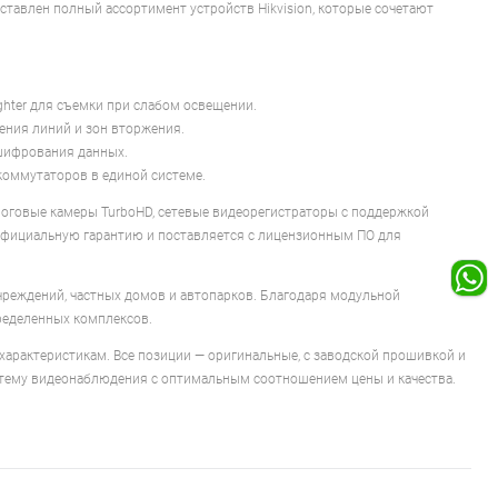
ставлен полный ассортимент устройств Hikvision, которые сочетают
ighter для съемки при слабом освещении.
ения линий и зон вторжения.
шифрования данных.
коммутаторов в единой системе.
алоговые камеры TurboHD, сетевые видеорегистраторы с поддержкой
 официальную гарантию и поставляется с лицензионным ПО для
учреждений, частных домов и автопарков. Благодаря модульной
ределенных комплексов.
характеристикам. Все позиции — оригинальные, с заводской прошивкой и
стему видеонаблюдения с оптимальным соотношением цены и качества.