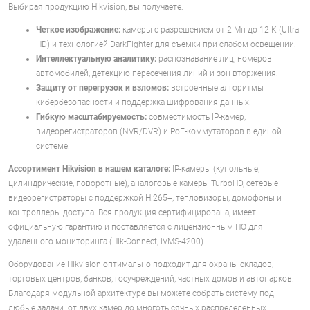
Выбирая продукцию Hikvision, вы получаете:
Четкое изображение:
камеры с разрешением от 2 Мп до 12 К (Ultra
HD) и технологией DarkFighter для съемки при слабом освещении.
Интеллектуальную аналитику:
распознавание лиц, номеров
автомобилей, детекцию пересечения линий и зон вторжения.
Защиту от перегрузок и взломов:
встроенные алгоритмы
кибербезопасности и поддержка шифрования данных.
Гибкую масштабируемость:
совместимость IP-камер,
видеорегистраторов (NVR/DVR) и PoE-коммутаторов в единой
системе.
Ассортимент Hikvision в нашем каталоге:
IP-камеры (купольные,
цилиндрические, поворотные), аналоговые камеры TurboHD, сетевые
видеорегистраторы с поддержкой H.265+, тепловизоры, домофоны и
контроллеры доступа. Вся продукция сертифицирована, имеет
официальную гарантию и поставляется с лицензионным ПО для
удаленного мониторинга (Hik-Connect, iVMS-4200).
Оборудование Hikvision оптимально подходит для охраны складов,
торговых центров, банков, госучреждений, частных домов и автопарков.
Благодаря модульной архитектуре вы можете собрать систему под
любые задачи: от двух камер до многотысячных распределенных