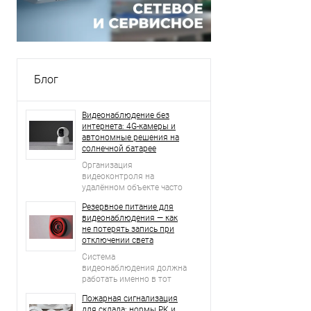
Блог
Видеонаблюдение без
интернета: 4G-камеры и
автономные решения на
солнечной батарее
Организация
видеоконтроля на
удалённом объекте часто
начинается с простого
Резервное питание для
вопроса: что делать, если
видеонаблюдения — как
рядом нет проводного
не потерять запись при
интернета, стабильной Wi-
отключении света
Fi-сети и возможности
регулярно подключать
Система
оборудование к
видеонаблюдения должна
электросети?
работать именно в тот
момент, когда возникает
Пожарная сигнализация
нештатная ситуация.
для склада: нормы РК и