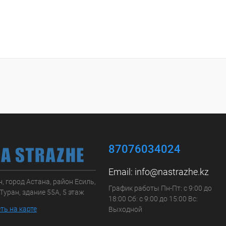
87076034024
Email:
info@nastrazhe.kz
, город Астана, район Есиль,
График работы Пн-Пт: с 9:00 до
Туран, здание 55А, 5 этаж
18:00 Сб: с 9:00 до 15:00 Вс:
ть на карте
Выходной