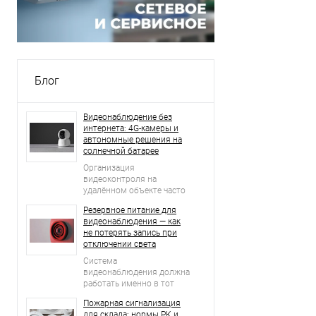
Блог
Видеонаблюдение без
интернета: 4G-камеры и
автономные решения на
солнечной батарее
Организация
видеоконтроля на
удалённом объекте часто
начинается с простого
Резервное питание для
вопроса: что делать, если
видеонаблюдения — как
рядом нет проводного
не потерять запись при
интернета, стабильной Wi-
отключении света
Fi-сети и возможности
регулярно подключать
Система
оборудование к
видеонаблюдения должна
электросети?
работать именно в тот
момент, когда возникает
Пожарная сигнализация
нештатная ситуация.
для склада: нормы РК и