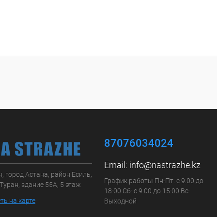
87076034024
Email:
info@nastrazhe.kz
, город Астана, район Есиль,
График работы Пн-Пт: с 9:00 до
Туран, здание 55А, 5 этаж
18:00 Сб: с 9:00 до 15:00 Вс:
ть на карте
Выходной