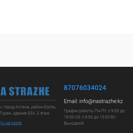
87076034024
Email:
info@nastrazhe.kz
, город Астана, район Есиль,
График работы Пн-Пт: с 9:00 до
Туран, здание 55А, 5 этаж
18:00 Сб: с 9:00 до 15:00 Вс:
ть на карте
Выходной