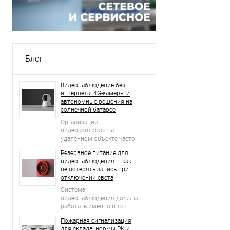
Блог
Видеонаблюдение без
интернета: 4G-камеры и
автономные решения на
солнечной батарее
Организация
видеоконтроля на
удалённом объекте часто
начинается с простого
Резервное питание для
вопроса: что делать, если
видеонаблюдения — как
рядом нет проводного
не потерять запись при
интернета, стабильной Wi-
отключении света
Fi-сети и возможности
регулярно подключать
Система
оборудование к
видеонаблюдения должна
электросети?
работать именно в тот
момент, когда возникает
Пожарная сигнализация
нештатная ситуация.
для склада: нормы РК и