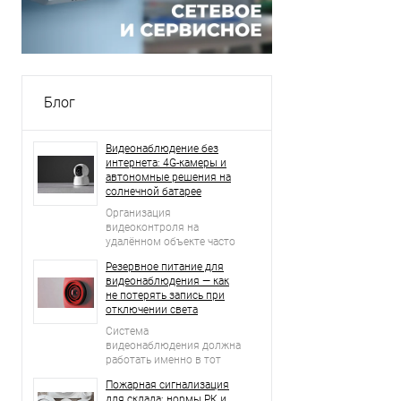
Блог
Видеонаблюдение без
интернета: 4G-камеры и
автономные решения на
солнечной батарее
Организация
видеоконтроля на
удалённом объекте часто
начинается с простого
Резервное питание для
вопроса: что делать, если
видеонаблюдения — как
рядом нет проводного
не потерять запись при
интернета, стабильной Wi-
отключении света
Fi-сети и возможности
регулярно подключать
Система
оборудование к
видеонаблюдения должна
электросети?
работать именно в тот
момент, когда возникает
Пожарная сигнализация
нештатная ситуация.
для склада: нормы РК и