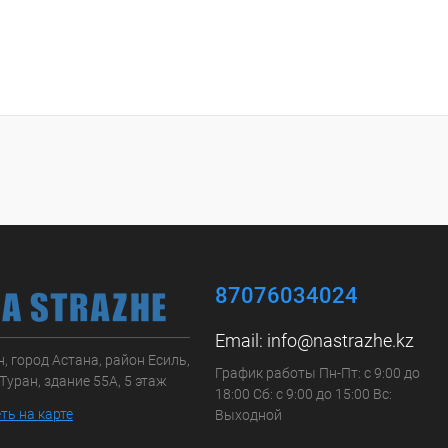
87076034024
Email:
info@nastrazhe.kz
, город Астана, район Есиль,
График работы Пн-Пт: с 9:00 до
Туран, здание 55А, 5 этаж
18:00 Сб: с 9:00 до 15:00 Вс:
ть на карте
Выходной