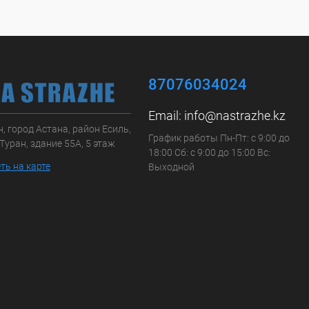
87076034024
Email:
info@nastrazhe.kz
, город Астана, район Есиль,
График работы Пн-Пт: с 9:00 до
Туран, здание 55А, 5 этаж
18:00 Сб: с 9:00 до 15:00 Вс:
ть на карте
Выходной