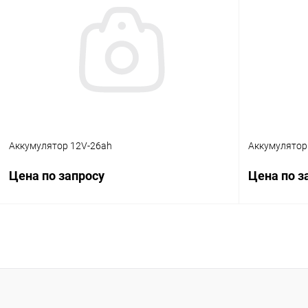
Купить в 1 клик
Сравнение
Купить в 1
В избранное
В наличии
В избранн
Аккумулятор 12V-26ah
Аккумулятор
Цена по запросу
Цена по з
Запросить цену
Купить в 1 клик
Сравнение
Купить в 1
В избранное
Недоступно
В избранн