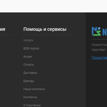
ия
Помощь и сервисы
Услуги
Казахстан
B2B портал
проспект 
Акции
Посмотре
Оплата
Доставка
Бренды
Наши монтажи
Контакты
О Компании