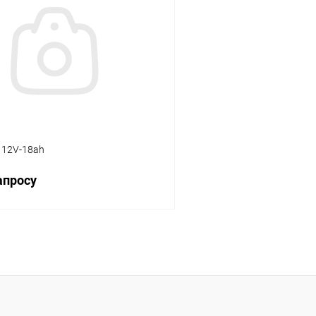
 клик
Сравнение
Купить в 1 клик
ое
В наличии
В избранное
 12V-18ah
апросу
Запросить цену
 клик
Сравнение
ое
Недоступно