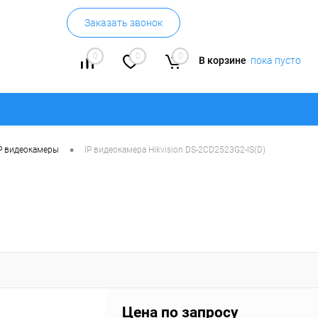
Заказать звонок
0
0
0
В корзине
пока пусто
•
P видеокамеры
IP видеокамера Hikvision DS-2CD2523G2-IS(D)
Цена по запросу