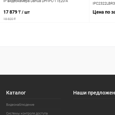
IP видеокамера Dahua DH-IPC-T1E20-A
IPC2322LBR3
17 879 ₸
Цена по з
/ шт
18 820 ₸
В корзину
Купить в 1
Купить в 1 клик
Сравнение
В избранн
В избранное
В наличии
Каталог
Наши предложен
Видеонаблюдение
Системы контроля доступа