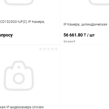
-2CD1323G0-IUF(C) IP Камера,
IP Камера, цилиндрическая
апросу
56 661.80 ₸
/ шт
59 644 ₸
Запросить цену
В корз
 клик
Сравнение
Купить в 1 клик
ое
В наличии
В избранное
ая IP видеокамера Uniview