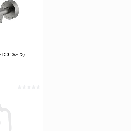
S-TCG406-E(S)
ину
Сравнение
В наличии