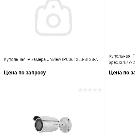
Купольная IP
Купольная IP камера Uniview IPC3612LB-SF28-A
Spec:I3/E/Y/
Цена по запросу
Цена по з
Запросить цену
Купить в 1 клик
Сравнение
Купить в 1
В избранное
В наличии
В избранн