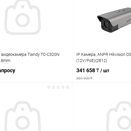
 видеокамера Tiandy TC-C320N
IP Камера, ANPR Hikvision D
2.8mm
(12V/PoE)(2812)
апросу
341 658 ₸
/ шт
369 900 ₸
Запросить цену
В корз
 клик
Сравнение
Купить в 1 клик
ое
В наличии
В избранное