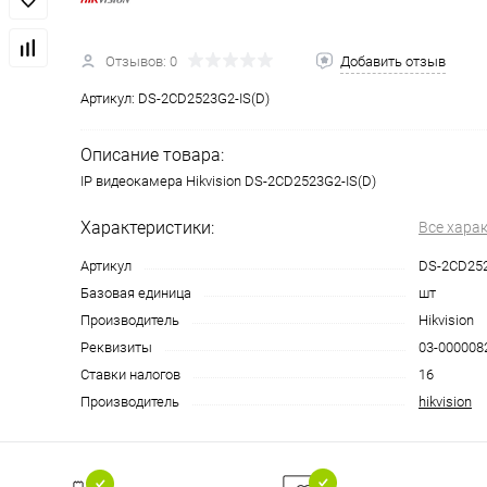
Отзывов: 0
Добавить отзыв
Артикул:
DS-2CD2523G2-IS(D)
Описание товара:
IP видеокамера Hikvision DS-2CD2523G2-IS(D)
Характеристики:
Все хара
Артикул
DS-2CD252
Базовая единица
шт
Производитель
Hikvision
Реквизиты
03-0000082
Ставки налогов
16
Производитель
hikvision