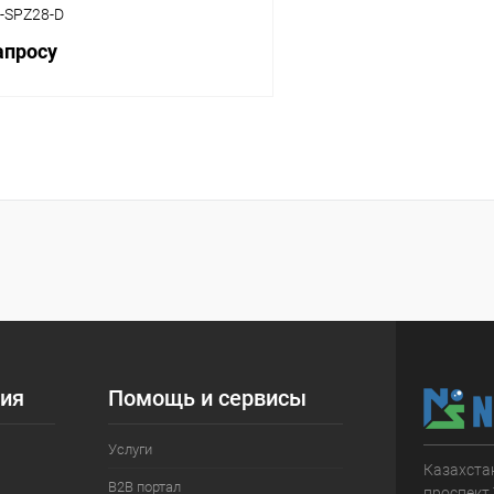
-SPZ28-D
апросу
Запросить цену
 клик
Сравнение
ое
В наличии
ия
Помощь и сервисы
Услуги
Казахстан
B2B портал
проспект 