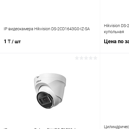
Hikvision DS
IP видеокамера Hikvision DS-2CD1643G0-IZ-SA
купольная
1 ₸
Цена по з
/ шт
В корзину
Купить в 1
Купить в 1 клик
Сравнение
В избранн
В избранное
В наличии
Цилиндрическ