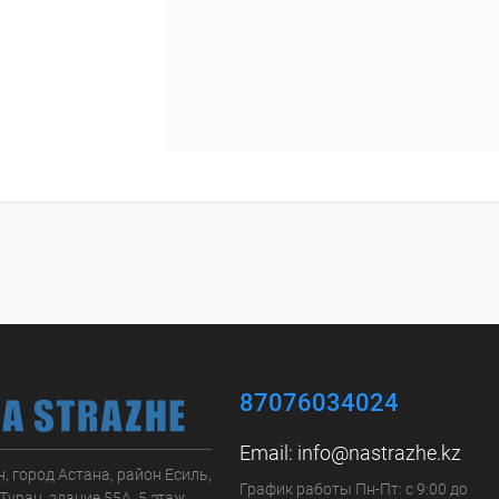
87076034024
Email:
info@nastrazhe.kz
, город Астана, район Есиль,
График работы Пн-Пт: с 9:00 до
Туран, здание 55А, 5 этаж