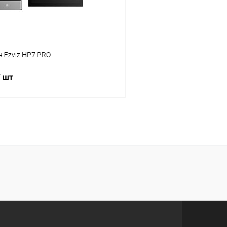
 Ezviz HP7 PRO
/ шт
Подписаться
 клик
Сравнение
ое
Недоступно