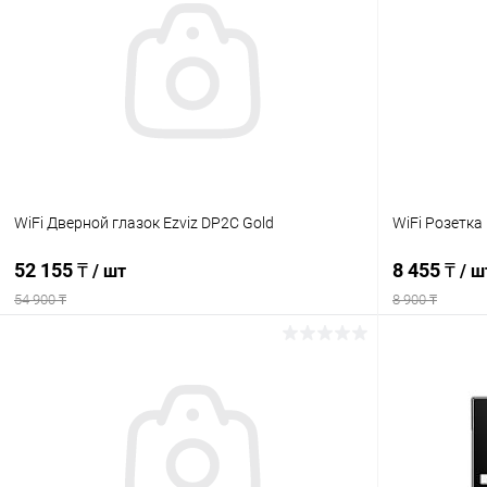
Купить в 1 клик
Сравнение
Купить в 1
В избранное
Недоступно
В избранн
WiFi Дверной глазок Ezviz DP2C Gold
WiFi Розетка 
52 155 ₸
8 455 ₸
/ шт
/ ш
54 900 ₸
8 900 ₸
Подписаться
Купить в 1 клик
Сравнение
Купить в 1
В избранное
Недоступно
В избранн