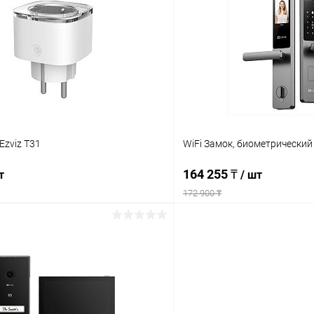
 клик
Сравнение
Купить в 1 клик
ое
Недоступно
В избранное
Ezviz T31
WiFi Замок, биометрический
164 255 ₸
т
/ шт
172 900 ₸
Подписаться
Подпис
 клик
Сравнение
Купить в 1 клик
ое
Недоступно
В избранное