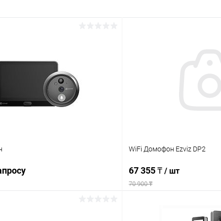
н
WiFi Домофон Ezviz DP2
апросу
67 355 ₸
/ шт
70 900 ₸
Запросить цену
Подпис