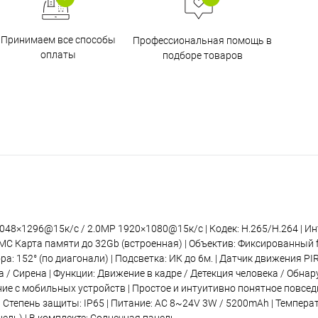
Принимаем все способы
Профессиональная помощь в
оплаты
подборе товаров
48×1296@15к/с / 2.0МР 1920×1080@15к/с | Кодек: H.265/H.264 | Инт
C Карта памяти до 32Gb (встроенная) | Объектив: Фиксированный f
а: 152° (по диагонали) | Подсветка: ИК до 6м. | Датчик движения PIR:
 / Сирена | Функции: Движение в кадре / Детекция человека / Обнар
ние с мобильных устройств | Простое и интуитивно понятное повсе
| Степень защиты: IP65 | Питание: AC 8~24V 3W / 5200mAh | Температур