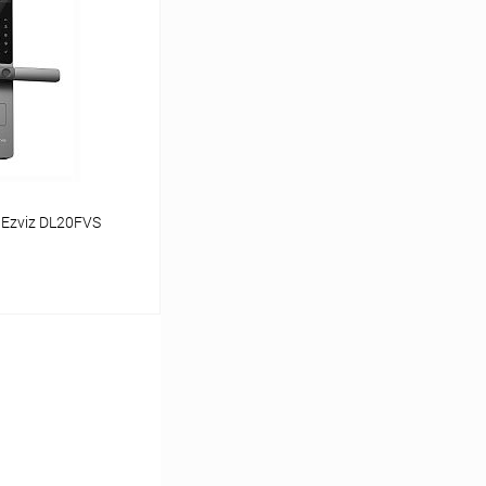
Сравнение
Недоступно
 Ezviz DL20FVS
аться
Сравнение
Недоступно