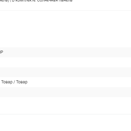
нель) | В комплекте: Солнечная панель
MP
 Товар / Товар