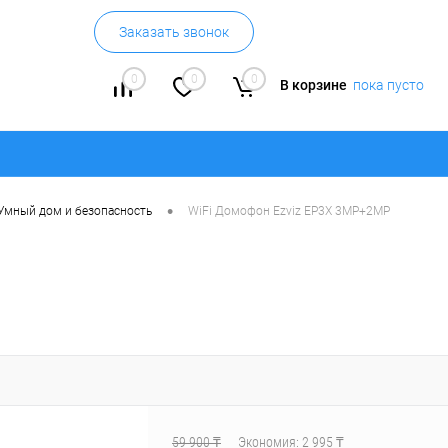
Заказать звонок
0
0
0
В корзине
пока пусто
•
Умный дом и безопасность
WiFi Домофон Ezviz EP3X 3MP+2MP
59 900 ₸
Экономия:
2 995 ₸