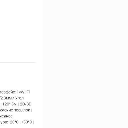
ерфейс: 1×Wi-Fi
2.3мм / Угол
 120° 5м. | 2D/3D
ужение посылок |
дневное
а: -20°C...+50°C |