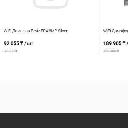
WiFi Домофон Ezviz EP4 8MP Silver
WiFi Домофон
92 055 ₸
189 905 ₸
/ шт
96 900 ₸
199 900 ₸
Подписаться
Купить в 1 клик
Сравнение
Купить в 1
В избранное
Недоступно
В избранн