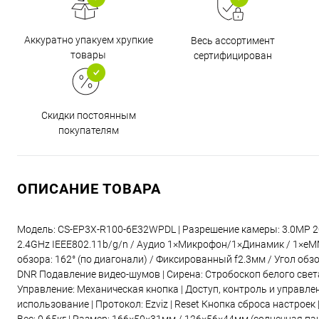
Аккуратно упакуем хрупкие
Весь ассортимент
товары
сертифицирован
Скидки постоянным
покупателям
ОПИСАНИЕ ТОВАРА
Модель: CS-EP3X-R100-6E32WPDL | Разрешение камеры: 3.0MP 20
2.4GHz IEEE802.11b/g/n / Аудио 1×Микрофон/1×Динамик / 1×eMM
обзора: 162° (по диагонали) / Фиксированный f2.3мм / Угол обзор
DNR Подавление видео-шумов | Сирена: Стробоскоп белого света
Управление: Механическая кнопка | Доступ, контроль и управле
использование | Протокол: Ezviz | Reset Кнопка сброса настроек 