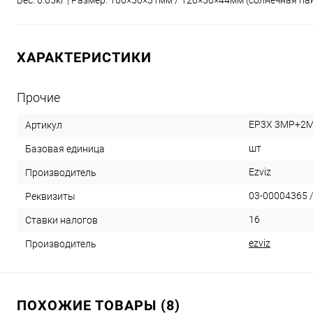
Вес: 0.65кг | Размер: 166×50×31мм / 126×56×44мм (солнечная па
ХАРАКТЕРИСТИКИ
Прочие
EP3X 3MP+2
Артикул
шт
Базовая единица
Ezviz
Производитель
03-00004365 /
Реквизиты
16
Ставки налогов
ezviz
Производитель
ПОХОЖИЕ ТОВАРЫ (8)