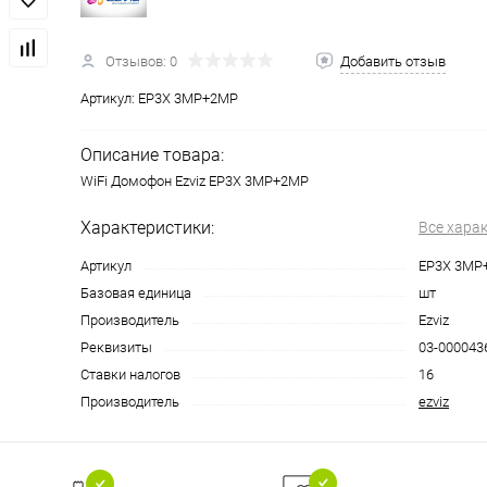
Отзывов: 0
Добавить отзыв
Артикул:
EP3X 3MP+2MP
Описание товара:
WiFi Домофон Ezviz EP3X 3MP+2MP
Характеристики:
Все хара
Артикул
EP3X 3MP
Базовая единица
шт
Производитель
Ezviz
Реквизиты
03-0000436
Ставки налогов
16
Производитель
ezviz