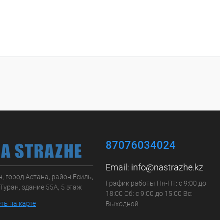
87076034024
Email:
info@nastrazhe.kz
, город Астана, район Есиль,
График работы Пн-Пт: с 9:00 до
Туран, здание 55А, 5 этаж
18:00 Сб: с 9:00 до 15:00 Вс:
ть на карте
Выходной