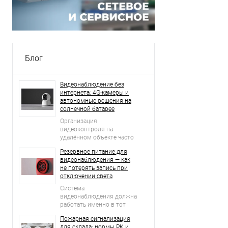
Блог
Видеонаблюдение без
интернета: 4G-камеры и
автономные решения на
солнечной батарее
Организация
видеоконтроля на
удалённом объекте часто
начинается с простого
Резервное питание для
вопроса: что делать, если
видеонаблюдения — как
рядом нет проводного
не потерять запись при
интернета, стабильной Wi-
отключении света
Fi-сети и возможности
регулярно подключать
Система
оборудование к
видеонаблюдения должна
электросети?
работать именно в тот
момент, когда возникает
Пожарная сигнализация
нештатная ситуация.
для склада: нормы РК и