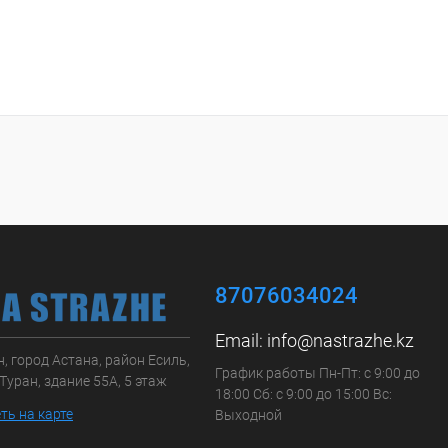
87076034024
Email:
info@nastrazhe.kz
, город Астана, район Есиль,
График работы Пн-Пт: с 9:00 до
Туран, здание 55А, 5 этаж
18:00 Сб: с 9:00 до 15:00 Вс:
ть на карте
Выходной