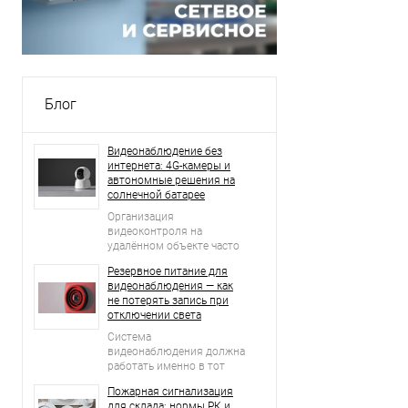
Блог
Видеонаблюдение без
интернета: 4G-камеры и
автономные решения на
солнечной батарее
Организация
видеоконтроля на
удалённом объекте часто
начинается с простого
Резервное питание для
вопроса: что делать, если
видеонаблюдения — как
рядом нет проводного
не потерять запись при
интернета, стабильной Wi-
отключении света
Fi-сети и возможности
регулярно подключать
Система
оборудование к
видеонаблюдения должна
электросети?
работать именно в тот
момент, когда возникает
Пожарная сигнализация
нештатная ситуация.
для склада: нормы РК и