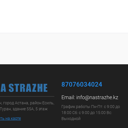
87076034024
Email:
info@nastrazhe.kz
, город Астана, район Есиль,
График работы Пн-Пт: с 9:00 до
Туран, здание 55А, 5 этаж
18:00 Сб: с 9:00 до 15:00 Вс:
ть на карте
Выходной