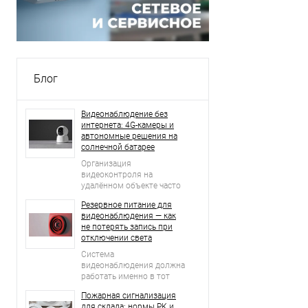
Блог
Видеонаблюдение без
интернета: 4G-камеры и
автономные решения на
солнечной батарее
Организация
видеоконтроля на
удалённом объекте часто
начинается с простого
Резервное питание для
вопроса: что делать, если
видеонаблюдения — как
рядом нет проводного
не потерять запись при
интернета, стабильной Wi-
отключении света
Fi-сети и возможности
регулярно подключать
Система
оборудование к
видеонаблюдения должна
электросети?
работать именно в тот
момент, когда возникает
Пожарная сигнализация
нештатная ситуация.
для склада: нормы РК и